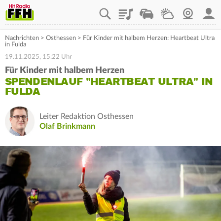
Playlist
Staupilot
Wetter
Webcam
Mein
Nachrichten
>
Osthessen
>
Für Kinder mit halbem Herzen: Heartbeat Ultra
in Fulda
19.11.2025, 15:22 Uhr
Für Kinder mit halbem Herzen
SPENDENLAUF "HEARTBEAT ULTRA" IN
FULDA
Leiter Redaktion Osthessen
Olaf Brinkmann