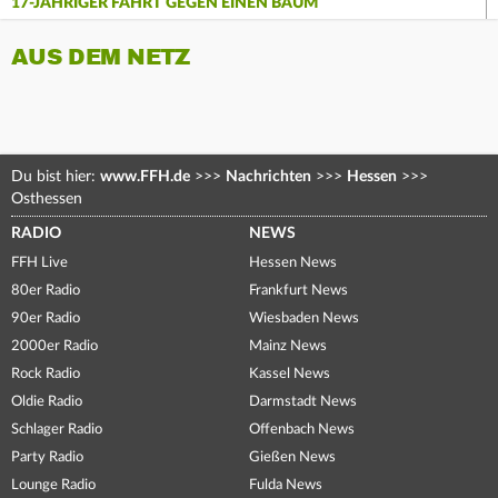
17-JÄHRIGER FÄHRT GEGEN EINEN BAUM
AUS DEM NETZ
Du bist hier:
www.FFH.de
>>>
Nachrichten
>>>
Hessen
>>>
Osthessen
RADIO
NEWS
FFH Live
Hessen News
80er Radio
Frankfurt News
90er Radio
Wiesbaden News
2000er Radio
Mainz News
Rock Radio
Kassel News
Oldie Radio
Darmstadt News
Schlager Radio
Offenbach News
Party Radio
Gießen News
Lounge Radio
Fulda News