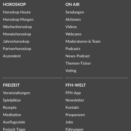
HOROSKOP
ON AIR
Horoskop Heute
Sendungen
Horoskop Morgen
Aktionen
Wochenhoroskop
Videos
Monatshoroskop
Webcams
Jahreshoroskop
Moderatoren & Team
Partnerhoroskop
Podcasts
Aszendent
News-Podcast
Themen-Ticker
Voting
FREIZEIT
FFH-WELT
Veranstaltungen
FFH-App
Spielplätze
Newsletter
Rezepte
Kontakt
Meditation
Frequenzen
Ausflugsziele
Jobs
Freizeit-Tipps
Führungen