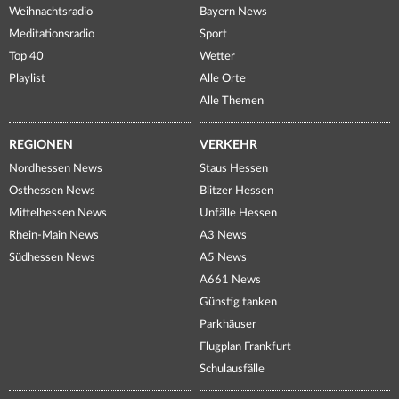
Weihnachtsradio
Bayern News
Meditationsradio
Sport
Top 40
Wetter
Playlist
Alle Orte
Alle Themen
REGIONEN
VERKEHR
Nordhessen News
Staus Hessen
Osthessen News
Blitzer Hessen
Mittelhessen News
Unfälle Hessen
Rhein-Main News
A3 News
Südhessen News
A5 News
A661 News
Günstig tanken
Parkhäuser
Flugplan Frankfurt
Schulausfälle