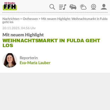
Playlist
Staupilot
Wetter
Webcam
Mein
Nachrichten
>
Osthessen
>
Mit neuem Highlight: Weihnachtsmarkt in Fulda
geht los
20.11.2025, 04:56 Uhr
Mit neuem Highlight
WEIHNACHTSMARKT IN FULDA GEHT
LOS
Reporterin
Eva-Maria Lauber