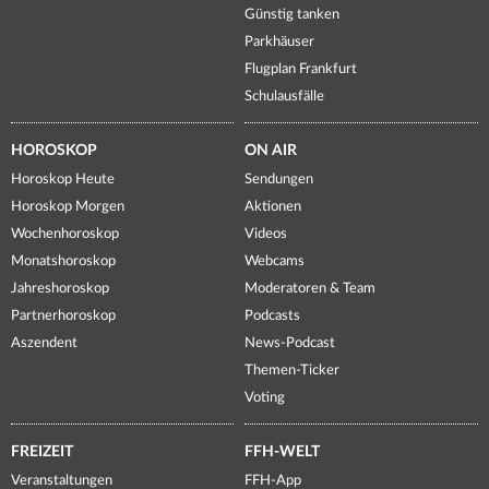
Günstig tanken
Parkhäuser
Flugplan Frankfurt
Schulausfälle
HOROSKOP
ON AIR
Horoskop Heute
Sendungen
Horoskop Morgen
Aktionen
Wochenhoroskop
Videos
Monatshoroskop
Webcams
Jahreshoroskop
Moderatoren & Team
Partnerhoroskop
Podcasts
Aszendent
News-Podcast
Themen-Ticker
Voting
FREIZEIT
FFH-WELT
Veranstaltungen
FFH-App