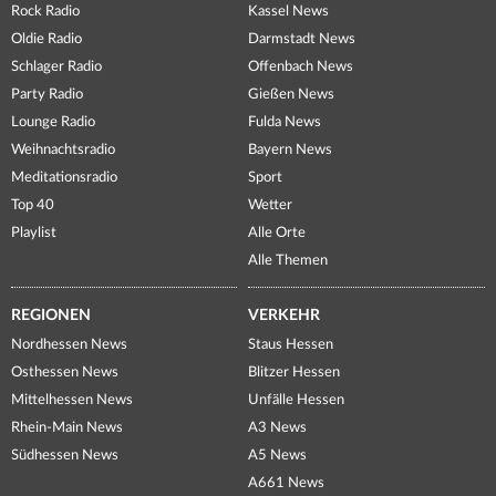
Rock Radio
Kassel News
Oldie Radio
Darmstadt News
Schlager Radio
Offenbach News
Party Radio
Gießen News
Lounge Radio
Fulda News
Weihnachtsradio
Bayern News
Meditationsradio
Sport
Top 40
Wetter
Playlist
Alle Orte
Alle Themen
REGIONEN
VERKEHR
Nordhessen News
Staus Hessen
Osthessen News
Blitzer Hessen
Mittelhessen News
Unfälle Hessen
Rhein-Main News
A3 News
Südhessen News
A5 News
A661 News