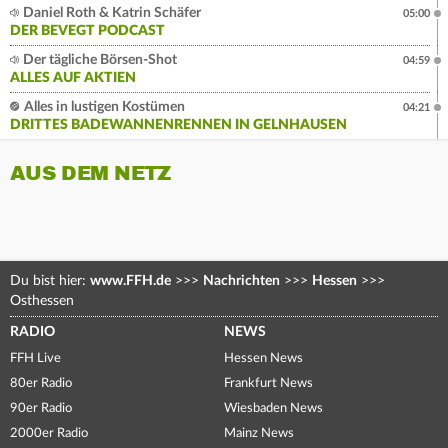
Daniel Roth & Katrin Schäfer
05:00
DER BEVEGT PODCAST
Der tägliche Börsen-Shot
04:59
ALLES AUF AKTIEN
Alles in lustigen Kostümen
04:21
DRITTES BADEWANNENRENNEN IN GELNHAUSEN
AUS DEM NETZ
Du bist hier:
www.FFH.de
>>>
Nachrichten
>>>
Hessen
>>>
Osthessen
RADIO
NEWS
FFH Live
Hessen News
80er Radio
Frankfurt News
90er Radio
Wiesbaden News
2000er Radio
Mainz News