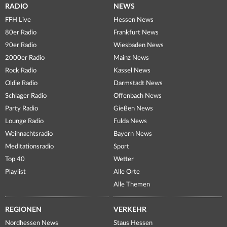
RADIO
NEWS
FFH Live
Hessen News
80er Radio
Frankfurt News
90er Radio
Wiesbaden News
2000er Radio
Mainz News
Rock Radio
Kassel News
Oldie Radio
Darmstadt News
Schlager Radio
Offenbach News
Party Radio
Gießen News
Lounge Radio
Fulda News
Weihnachtsradio
Bayern News
Meditationsradio
Sport
Top 40
Wetter
Playlist
Alle Orte
Alle Themen
REGIONEN
VERKEHR
Nordhessen News
Staus Hessen