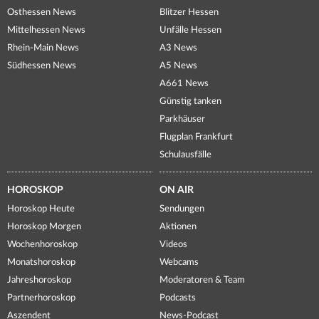
Osthessen News
Blitzer Hessen
Mittelhessen News
Unfälle Hessen
Rhein-Main News
A3 News
Südhessen News
A5 News
A661 News
Günstig tanken
Parkhäuser
Flugplan Frankfurt
Schulausfälle
HOROSKOP
ON AIR
Horoskop Heute
Sendungen
Horoskop Morgen
Aktionen
Wochenhoroskop
Videos
Monatshoroskop
Webcams
Jahreshoroskop
Moderatoren & Team
Partnerhoroskop
Podcasts
Aszendent
News-Podcast