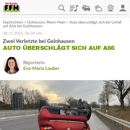
Playlist
Staupilot
Wetter
Webcam
Mein
Nachrichten
>
Osthessen
,
Rhein-Main
>
Auto überschlägt sich bei Unfall
auf A66 bei Gelnhausen
28.11.2025, 06:34 Uhr
Zwei Verletzte bei Gelnhausen
AUTO ÜBERSCHLÄGT SICH AUF A66
Reporterin
Eva-Maria Lauber