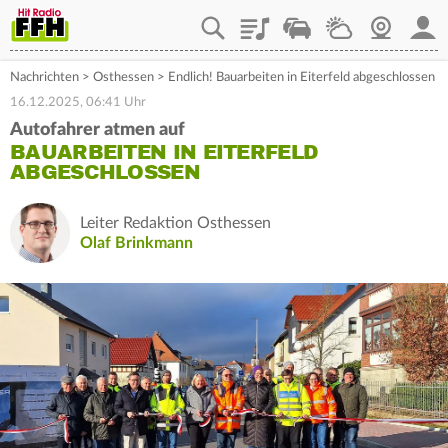
Playlist
Staupilot
Wetter
Webcam
Mein
Nachrichten
>
Osthessen
>
Endlich! Bauarbeiten in Eiterfeld abgeschlossen
16.12.2025, 06:41 Uhr
Autofahrer atmen auf
BAUARBEITEN IN EITERFELD
ABGESCHLOSSEN
Leiter Redaktion Osthessen
Olaf Brinkmann