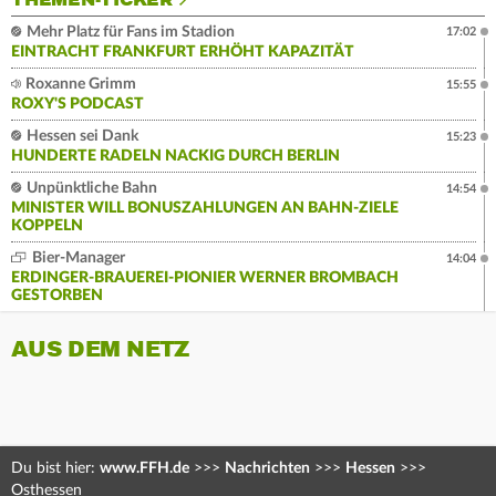
THEMEN-TICKER
Mehr Platz für Fans im Stadion
17:02
EINTRACHT FRANKFURT ERHÖHT KAPAZITÄT
Roxanne Grimm
15:55
ROXY'S PODCAST
Hessen sei Dank
15:23
HUNDERTE RADELN NACKIG DURCH BERLIN
Unpünktliche Bahn
14:54
MINISTER WILL BONUSZAHLUNGEN AN BAHN-ZIELE
KOPPELN
Bier-Manager
14:04
ERDINGER-BRAUEREI-PIONIER WERNER BROMBACH
GESTORBEN
AUS DEM NETZ
Du bist hier:
www.FFH.de
>>>
Nachrichten
>>>
Hessen
>>>
Osthessen