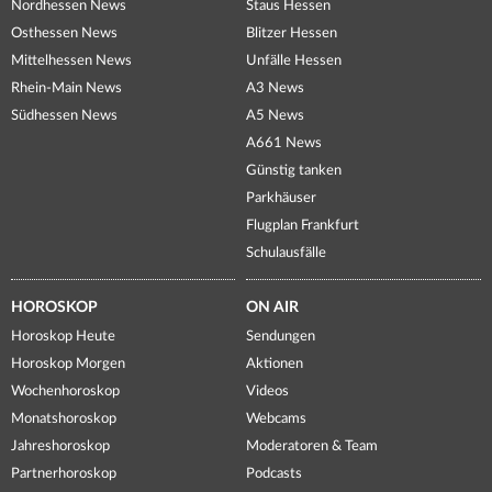
Nordhessen News
Staus Hessen
Osthessen News
Blitzer Hessen
Mittelhessen News
Unfälle Hessen
Rhein-Main News
A3 News
Südhessen News
A5 News
A661 News
Günstig tanken
Parkhäuser
Flugplan Frankfurt
Schulausfälle
HOROSKOP
ON AIR
Horoskop Heute
Sendungen
Horoskop Morgen
Aktionen
Wochenhoroskop
Videos
Monatshoroskop
Webcams
Jahreshoroskop
Moderatoren & Team
Partnerhoroskop
Podcasts