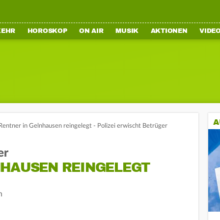
KEHR
HOROSKOP
ON AIR
MUSIK
AKTIONEN
VIDE
A
Rentner in Gelnhausen reingelegt - Polizei erwischt Betrüger
er
NHAUSEN REINGELEGT
n