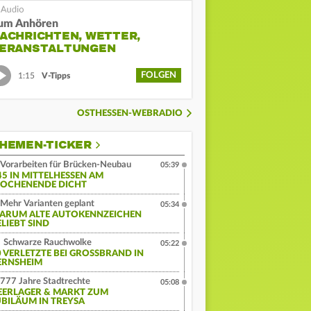
um Anhören
ACHRICHTEN, WETTER,
ERANSTALTUNGEN
FOLGEN
1:15
V-Tipps
OSTHESSEN-WEBRADIO
HEMEN-TICKER
Vorarbeiten für Brücken-Neubau
05:39
45 IN MITTELHESSEN AM
OCHENENDE DICHT
Mehr Varianten geplant
05:34
ARUM ALTE AUTOKENNZEICHEN
ELIEBT SIND
Schwarze Rauchwolke
05:22
 VERLETZTE BEI GROSSBRAND IN G
RNSHEIM
777 Jahre Stadtrechte
05:08
EERLAGER & MARKT ZUM
UBILÄUM IN TREYSA