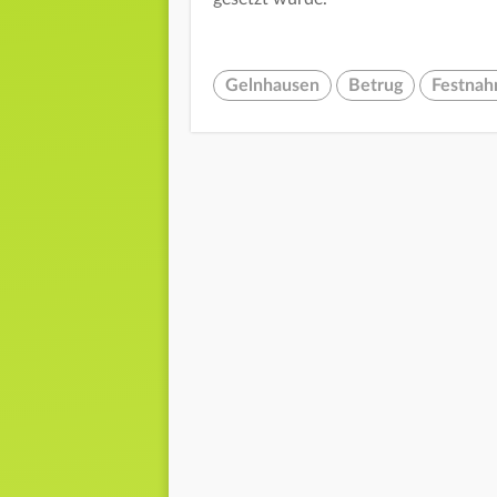
Gelnhausen
Betrug
Festna