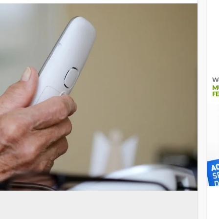
We
M
E