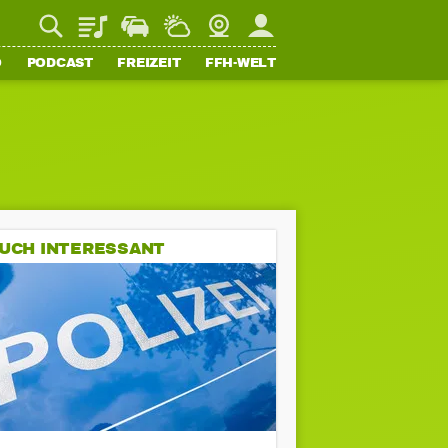
Playlist
Staupilot
Wetter
Webcam
Mein FFH
O
PODCAST
FREIZEIT
FFH-WELT
UCH INTERESSANT