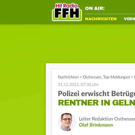
ON AIR:
NACHRICHTEN
VER
Nachrichten
>
Osthessen
,
Top-Meldungen
>
31.12.2025, 07:30 Uhr
Polizei erwischt Betrüg
RENTNER IN GEL
Leiter Redaktion Osthesse
Olaf Brinkmann