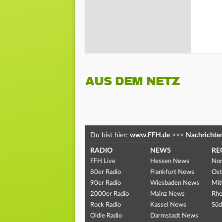
AUS DEM NETZ
Du bist hier:
www.FFH.de
>>>
Nachrichte
RADIO
NEWS
RE
FFH Live
Hessen News
Nor
80er Radio
Frankfurt News
Ost
90er Radio
Wiesbaden News
Mit
2000er Radio
Mainz News
Rhe
Rock Radio
Kassel News
Süd
Oldie Radio
Darmstadt News