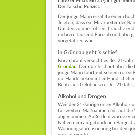
hatte er Pech: Ein 21-jähriger Tel
Der falsche Polizist.
Der junge Mann erzählte einem ho
Telefon, dass ein Mitarbeiter der Ban
Um den zu überführen, brauche er di
mehrere tausend Euro ab und überg
vorgefahren war.
In Gründau geht´s schief
Kurz darauf versucht es der 21-Jähr
Gründau
. Der durchschaut aber die P
junge Mann fährt mit seinem roten
die Hände bekommt er Handschellen
Beute aus Gelnhausen. Der 21-Jährige
Alkohol und Drogen
Weil der 21-Jährige unter Alkohol- 
für weitere Maßnahmen mit auf die
abgenommen. Außerdem wurde er erke
Neben dem aufgefundenen Bargeld w
Wohnungsdurchsuchung bei dem jung
gesetzt wurde.