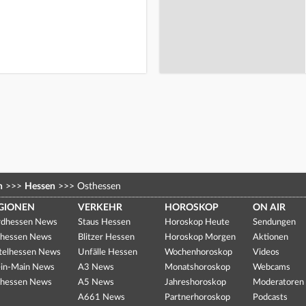
n
>>>
Hessen
>>>
Osthessen
GIONEN
VERKEHR
HOROSKOP
ON AIR
dhessen News
Staus Hessen
Horoskop Heute
Sendungen
hessen News
Blitzer Hessen
Horoskop Morgen
Aktionen
telhessen News
Unfälle Hessen
Wochenhoroskop
Videos
in-Main News
A3 News
Monatshoroskop
Webcams
hessen News
A5 News
Jahreshoroskop
Moderatoren
A661 News
Partnerhoroskop
Podcasts