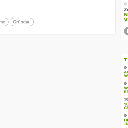
Z
N
V
hme
Gründau
T
A
W
W
B
10
E
H
J