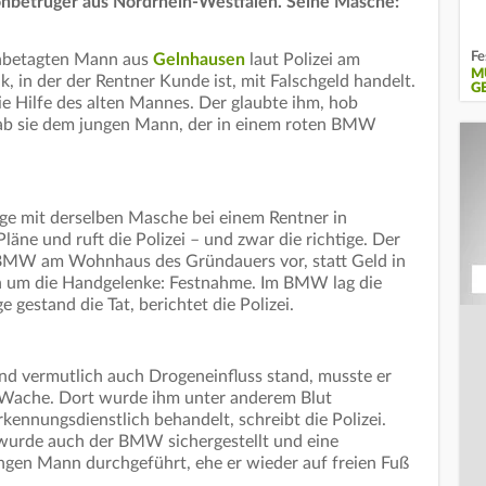
efonbetrüger aus Nordrhein-Westfalen. Seine Masche:
Fe
chbetagten Mann aus
Gelnhausen
laut Polizei am
M
k, in der der Rentner Kunde ist, mit Falschgeld handelt.
E
e Hilfe des alten Mannes. Der glaubte ihm, hob
ab sie dem jungen Mann, der in einem roten BMW
ige mit derselben Masche bei einem Rentner in
läne und ruft die Polizei – und zwar die richtige. Der
 BMW am Wohnhaus des Gründauers vor, statt Geld in
 um die Handgelenke: Festnahme. Im BMW lag die
 gestand die Tat, berichtet die Polizei.
und vermutlich auch Drogeneinfluss stand, musste er
 Wache. Dort wurde ihm unter anderem Blut
nnungsdienstlich behandelt, schreibt die Polizei.
urde auch der BMW sichergestellt und eine
en Mann durchgeführt, ehe er wieder auf freien Fuß