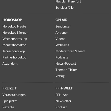
Flugplan Frankfurt
Schulausfälle
HOROSKOP
ON AIR
Horoskop Heute
Sendungen
Horoskop Morgen
Aktionen
Wochenhoroskop
Videos
Monatshoroskop
Webcams
Jahreshoroskop
Moderatoren & Team
Partnerhoroskop
Podcasts
Aszendent
News-Podcast
Themen-Ticker
Voting
FREIZEIT
FFH-WELT
Veranstaltungen
FFH-App
Spielplätze
Newsletter
Rezepte
Kontakt