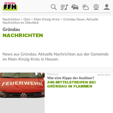
Playlist
Staupilot
Wetter
Webcam
Mein
Nachrichten
>
Orte
>
Main-Kinzig-Kreis
>
Gründau News: Aktuelle
Nachrichten im Überblick
Gründau
NACHRICHTEN
News aus Gründau: Aktuelle Nachrichten aus der Gemeinde
im Main-Kinzig-Kreis in Hessen.
26.06.2026
War eine Kippe der Auslöser?
A66-MITTELSTREIFEN BEI
GRÜNDAU IN FLAMMEN