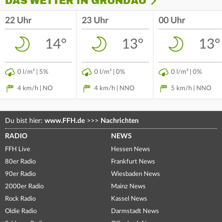
DAS WETTER IN GRÜNDAU
22 Uhr
23 Uhr
00 Uhr
14°
13°
13°
0 l/m² | 5%
0 l/m² | 0%
0 l/m² | 0%
4 km/h | NO
4 km/h | NNO
5 km/h | NNO
Du bist hier:
www.FFH.de
>>>
Nachrichten
RADIO
NEWS
FFH Live
Hessen News
80er Radio
Frankfurt News
90er Radio
Wiesbaden News
2000er Radio
Mainz News
Rock Radio
Kassel News
Oldie Radio
Darmstadt News