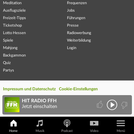
Meditation
Frequenzen
Ausflugsziele
Jobs
Freizeit-Tipps
Führungen
Ticketshop
Presse
Lotto Hessen
Radiowerbung
Spiele
Weiterbildung
Mahjong
Login
Backgammon
Quiz
Partys
Impressum und Datenschutz
Cookie-Einstellungen
HIT RADIO FFH
Jetzt einschalten
Home
Musik
Podcast
Video
Menü