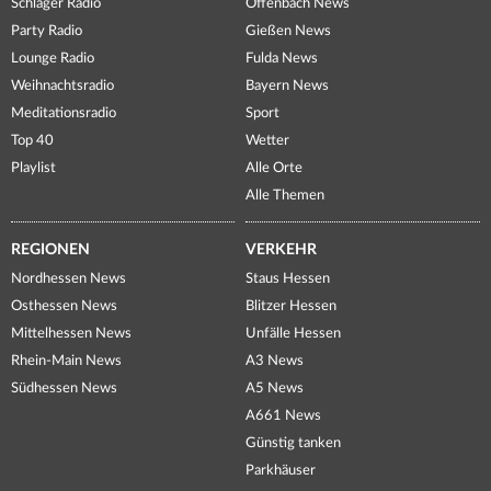
Schlager Radio
Offenbach News
Party Radio
Gießen News
Lounge Radio
Fulda News
Weihnachtsradio
Bayern News
Meditationsradio
Sport
Top 40
Wetter
Playlist
Alle Orte
Alle Themen
REGIONEN
VERKEHR
Nordhessen News
Staus Hessen
Osthessen News
Blitzer Hessen
Mittelhessen News
Unfälle Hessen
Rhein-Main News
A3 News
Südhessen News
A5 News
A661 News
Günstig tanken
Parkhäuser