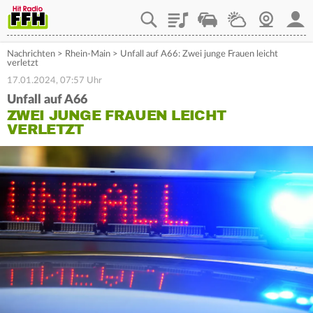
Playlist
Staupilot
Wetter
Webcam
Mein
Nachrichten
>
Rhein-Main
>
Unfall auf A66: Zwei junge Frauen leicht
verletzt
17.01.2024, 07:57 Uhr
Unfall auf A66
ZWEI JUNGE FRAUEN LEICHT
VERLETZT