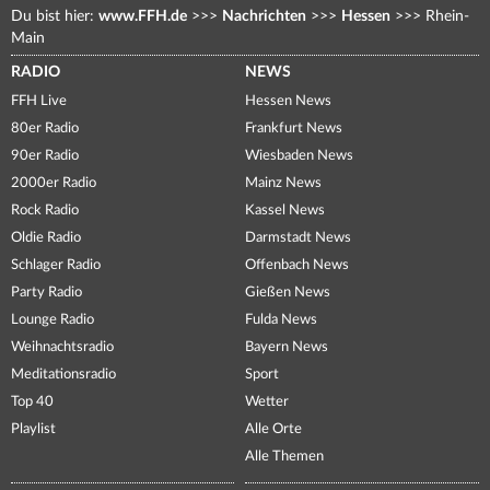
Du bist hier:
www.FFH.de
>>>
Nachrichten
>>>
Hessen
>>>
Rhein-
Main
RADIO
NEWS
FFH Live
Hessen News
80er Radio
Frankfurt News
90er Radio
Wiesbaden News
2000er Radio
Mainz News
Rock Radio
Kassel News
Oldie Radio
Darmstadt News
Schlager Radio
Offenbach News
Party Radio
Gießen News
Lounge Radio
Fulda News
Weihnachtsradio
Bayern News
Meditationsradio
Sport
Top 40
Wetter
Playlist
Alle Orte
Alle Themen