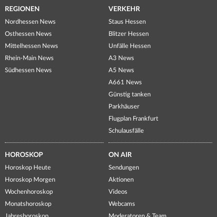
REGIONEN
VERKEHR
Nordhessen News
Staus Hessen
Osthessen News
Blitzer Hessen
Mittelhessen News
Unfälle Hessen
Rhein-Main News
A3 News
Südhessen News
A5 News
A661 News
Günstig tanken
Parkhäuser
Flugplan Frankfurt
Schulausfälle
HOROSKOP
ON AIR
Horoskop Heute
Sendungen
Horoskop Morgen
Aktionen
Wochenhoroskop
Videos
Monatshoroskop
Webcams
Jahreshoroskop
Moderatoren & Team