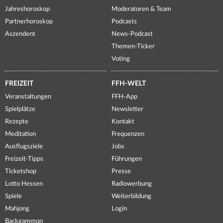
Jahreshoroskop
Moderatoren & Team
Partnerhoroskop
Podcasts
Aszendent
News-Podcast
Themen-Ticker
Voting
FREIZEIT
FFH-WELT
Veranstaltungen
FFH-App
Spielplätze
Newsletter
Rezepte
Kontakt
Meditation
Frequenzen
Ausflugsziele
Jobs
Freizeit-Tipps
Führungen
Ticketshop
Presse
Lotto Hessen
Radiowerbung
Spiele
Weiterbildung
Mahjong
Login
Backgammon