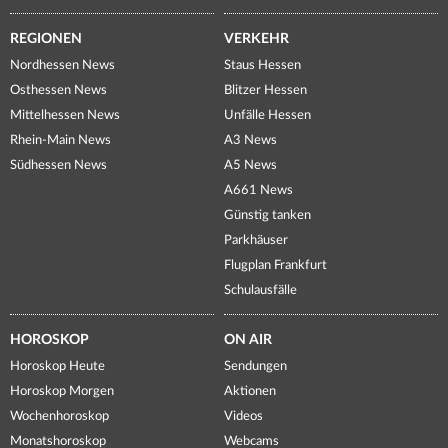
REGIONEN
VERKEHR
Nordhessen News
Staus Hessen
Osthessen News
Blitzer Hessen
Mittelhessen News
Unfälle Hessen
Rhein-Main News
A3 News
Südhessen News
A5 News
A661 News
Günstig tanken
Parkhäuser
Flugplan Frankfurt
Schulausfälle
HOROSKOP
ON AIR
Horoskop Heute
Sendungen
Horoskop Morgen
Aktionen
Wochenhoroskop
Videos
Monatshoroskop
Webcams