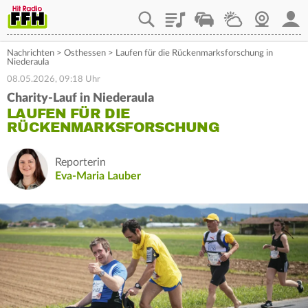
Playlist
Staupilot
Wetter
Webcam
Mein
Nachrichten
>
Osthessen
>
Laufen für die Rückenmarksforschung in
Niederaula
08.05.2026, 09:18 Uhr
Charity-Lauf in Niederaula
LAUFEN FÜR DIE
RÜCKENMARKSFORSCHUNG
Reporterin
Eva-Maria Lauber