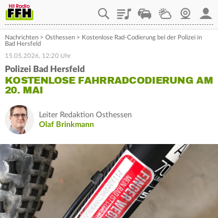
Playlist
Staupilot
Wetter
Webcam
Mein
Nachrichten
>
Osthessen
>
Kostenlose Rad-Codierung bei der Polizei in
Bad Hersfeld
15.05.2026, 12:20 Uhr
Polizei Bad Hersfeld
KOSTENLOSE FAHRRADCODIERUNG AM
20. MAI
Leiter Redaktion Osthessen
Olaf Brinkmann