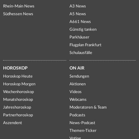
Rhein-Main News
A3 News
Südhessen News
A5 News
A661 News
Günstig tanken
Parkhäuser
Flugplan Frankfurt
Schulausfälle
HOROSKOP
ON AIR
Horoskop Heute
Sendungen
Horoskop Morgen
Aktionen
Wochenhoroskop
Videos
Monatshoroskop
Webcams
Jahreshoroskop
Moderatoren & Team
Partnerhoroskop
Podcasts
Aszendent
News-Podcast
Themen-Ticker
Voting