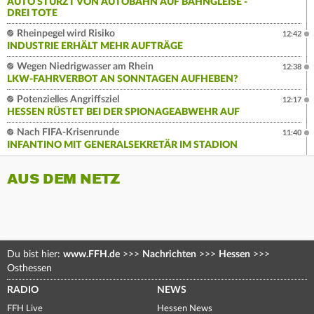
AUTO STÜRZT VON AUTOBAHN AUF BAHNGLEISE -
DREI TOTE
Rheinpegel wird Risiko
12:42
INDUSTRIE ERHÄLT MEHR AUFTRÄGE
Wegen Niedrigwasser am Rhein
12:38
LKW-FAHRVERBOT AN SONNTAGEN AUFHEBEN?
Potenzielles Angriffsziel
12:17
HESSEN RÜSTET BEI DER SPIONAGEABWEHR AUF
Nach FIFA-Krisenrunde
11:40
INFANTINO MIT GENERALSEKRETÄR IM STADION
AUS DEM NETZ
Du bist hier:
www.FFH.de
>>>
Nachrichten
>>>
Hessen
>>>
Osthessen
RADIO
NEWS
FFH Live
Hessen News