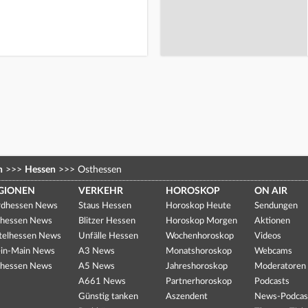
n
>>>
Hessen
>>>
Osthessen
GIONEN
VERKEHR
HOROSKOP
ON AIR
dhessen News
Staus Hessen
Horoskop Heute
Sendungen
hessen News
Blitzer Hessen
Horoskop Morgen
Aktionen
telhessen News
Unfälle Hessen
Wochenhoroskop
Videos
in-Main News
A3 News
Monatshoroskop
Webcams
hessen News
A5 News
Jahreshoroskop
Moderatoren
A661 News
Partnerhoroskop
Podcasts
Günstig tanken
Aszendent
News-Podcas