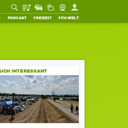
Playlist
Staupilot
Wetter
Webcam
Mein FFH
O
PODCAST
FREIZEIT
FFH-WELT
UCH INTERESSANT