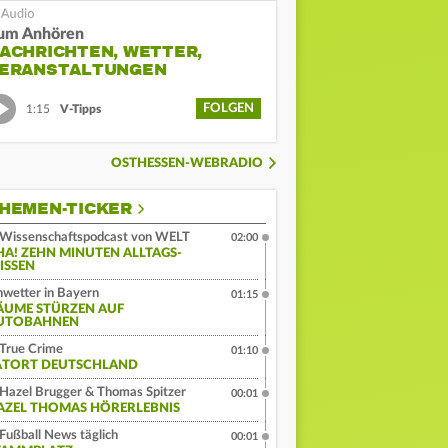
um Anhören
ACHRICHTEN, WETTER,
ERANSTALTUNGEN
FOLGEN
1:15
V-Tipps
OSTHESSEN-WEBRADIO
HEMEN-TICKER
Wissenschaftspodcast von WELT
02:00
HA! ZEHN MINUTEN ALLTAGS-
ISSEN
wetter in Bayern
01:15
ÄUME STÜRZEN AUF
UTOBAHNEN
True Crime
01:10
ATORT DEUTSCHLAND
Hazel Brugger & Thomas Spitzer
00:01
AZEL THOMAS HÖRERLEBNIS
Fußball News täglich
00:01