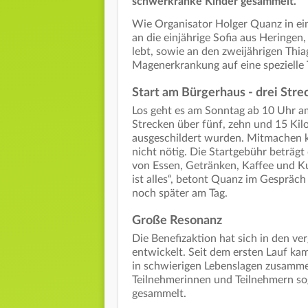
schwerkranke Kinder gesammelt.
Wie Organisator Holger Quanz in ein
an die einjährige Sofia aus Heringen
lebt, sowie an den zweijährigen Thi
Magenerkrankung auf eine spezielle 
Start am Bürgerhaus - drei Str
Los geht es am Sonntag ab 10 Uhr a
Strecken über fünf, zehn und 15 Kil
ausgeschildert wurden. Mitmachen k
nicht nötig. Die Startgebühr beträg
von Essen, Getränken, Kaffee und Ku
ist alles“, betont Quanz im Gespräch
noch später am Tag.
Große Resonanz
Die Benefizaktion hat sich in den ve
entwickelt. Seit dem ersten Lauf ka
in schwierigen Lebenslagen zusamme
Teilnehmerinnen und Teilnehmern sog
gesammelt.