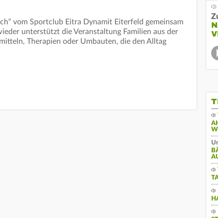
Z
sich“ vom Sportclub Eitra Dynamit Eiterfeld gemeinsam
N
ieder unterstützt die Veranstaltung Familien aus der
V
smitteln, Therapien oder Umbauten, die den Alltag
T
A
W
Un
B
A
T
H