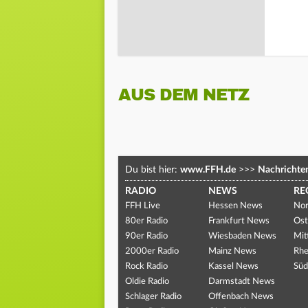
AUS DEM NETZ
Du bist hier:
www.FFH.de
>>>
Nachrichte
RADIO
NEWS
RE
FFH Live
Hessen News
Nor
80er Radio
Frankfurt News
Ost
90er Radio
Wiesbaden News
Mit
2000er Radio
Mainz News
Rhe
Rock Radio
Kassel News
Süd
Oldie Radio
Darmstadt News
Schlager Radio
Offenbach News