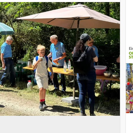
Ei
O
S