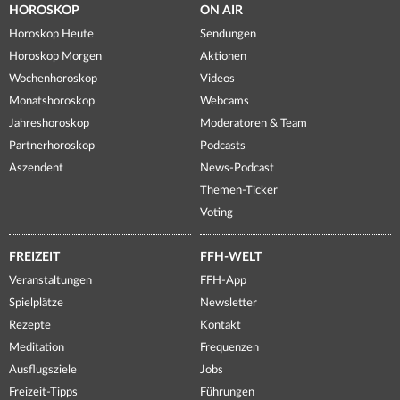
HOROSKOP
ON AIR
Horoskop Heute
Sendungen
Horoskop Morgen
Aktionen
Wochenhoroskop
Videos
Monatshoroskop
Webcams
Jahreshoroskop
Moderatoren & Team
Partnerhoroskop
Podcasts
Aszendent
News-Podcast
Themen-Ticker
Voting
FREIZEIT
FFH-WELT
Veranstaltungen
FFH-App
Spielplätze
Newsletter
Rezepte
Kontakt
Meditation
Frequenzen
Ausflugsziele
Jobs
Freizeit-Tipps
Führungen