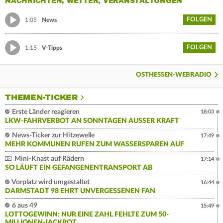
NACHRICHTEN, WETTER, VERANSTALTUNGEN
FOLGEN
1:05
News
FOLGEN
1:15
V-Tipps
OSTHESSEN-WEBRADIO
THEMEN-TICKER
Erste Länder reagieren
18:03
LKW-FAHRVERBOT AN SONNTAGEN AUSSER KRAFT
News-Ticker zur Hitzewelle
17:49
MEHR KOMMUNEN RUFEN ZUM WASSERSPAREN AUF
Mini-Knast auf Rädern
17:14
SO LÄUFT EIN GEFANGENENTRANSPORT AB
Vorplatz wird umgestaltet
16:44
DARMSTADT 98 EHRT UNVERGESSENEN FAN
6 aus 49
15:49
LOTTOGEWINN: NUR EINE ZAHL FEHLTE ZUM 50-
MILLIONEN-JACKPOT