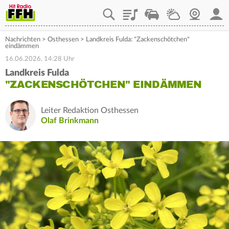
Playlist
Staupilot
Wetter
Webcam
Mein
Nachrichten
>
Osthessen
>
Landkreis Fulda: "Zackenschötchen"
eindämmen
16.06.2026, 14:28 Uhr
Landkreis Fulda
"ZACKENSCHÖTCHEN" EINDÄMMEN
Leiter Redaktion Osthessen
Olaf Brinkmann