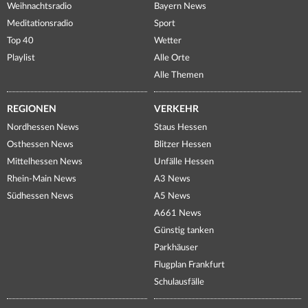
Weihnachtsradio
Bayern News
Meditationsradio
Sport
Top 40
Wetter
Playlist
Alle Orte
Alle Themen
REGIONEN
VERKEHR
Nordhessen News
Staus Hessen
Osthessen News
Blitzer Hessen
Mittelhessen News
Unfälle Hessen
Rhein-Main News
A3 News
Südhessen News
A5 News
A661 News
Günstig tanken
Parkhäuser
Flugplan Frankfurt
Schulausfälle