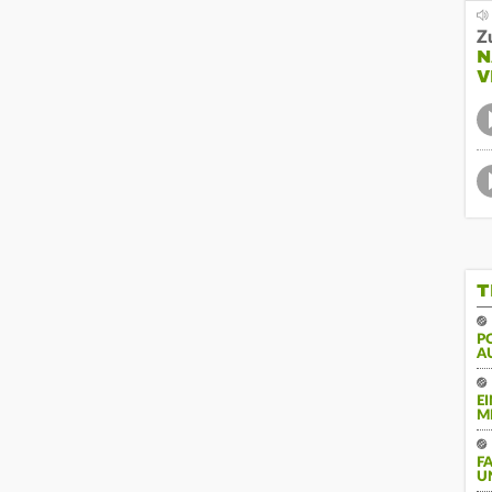
Z
N
V
T
PO
U
E
M
F
U