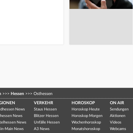
n
>>>
Hessen
>>>
Osthessen
GIONEN
VERKEHR
HOROSKOP
ON AIR
dhessen News
Staus Hessen
Horoskop Heute
Sendungen
hessen News
Blitzer Hessen
Horoskop Morgen
Aktionen
telhessen News
Unfälle Hessen
Wochenhoroskop
Videos
in-Main News
A3 News
Monatshoroskop
Webcams