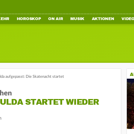
KEHR
HOROSKOP
ON AIR
MUSIK
AKTIONEN
VIDE
A
ulda aufgepasst: Die Skatenacht startet
chen
FULDA STARTET WIEDER
n