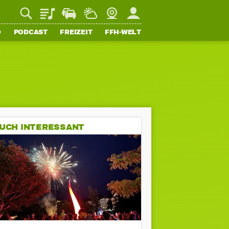
Playlist
Staupilot
Wetter
Webcam
Mein FFH
O
PODCAST
FREIZEIT
FFH-WELT
UCH INTERESSANT