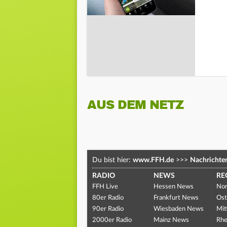
AUS DEM NETZ
Du bist hier:
www.FFH.de
>>>
Nachrichte
RADIO
NEWS
RE
FFH Live
Hessen News
Nor
80er Radio
Frankfurt News
Ost
90er Radio
Wiesbaden News
Mit
2000er Radio
Mainz News
Rhe