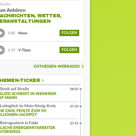
um Anhören
ACHRICHTEN, WETTER,
ERANSTALTUNGEN
FOLGEN
1:05
News
FOLGEN
1:15
V-Tipps
OSTHESSEN-WEBRADIO
HEMEN-TICKER
Streit auf Straße
08:05
LIZEI SCHIESST IN WEINHEIM A
F MANN
Lottoglück im Main-Kinzig-Kreis
07:50
INE ZAHL FEHLTE ZUM 50-
ILLIONEN-JACKPOT
Betrugsalarm in Fulda
07:41
ALSCHE ENERGIEMITARBEITER
NTERWEGS