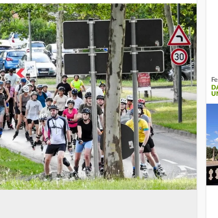
Fe
D
U