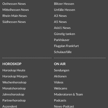
Osthessen News
Blitzer Hessen
Mittelhessen News
Unfälle Hessen
Rhein-Main News
A3 News
Südhessen News
A5 News
A661 News
Günstig tanken
Parkhäuser
Flugplan Frankfurt
Schulausfälle
HOROSKOP
ON AIR
Horoskop Heute
Sendungen
Horoskop Morgen
Aktionen
Wochenhoroskop
Videos
Monatshoroskop
Webcams
Jahreshoroskop
Moderatoren & Team
Partnerhoroskop
Podcasts
Aszendent
News-Podcast