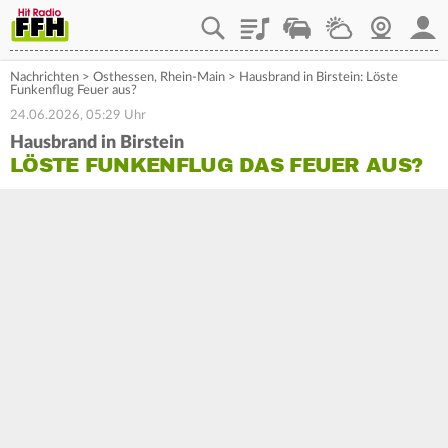
Playlist
Staupilot
Wetter
Webcam
Mein
Nachrichten
>
Osthessen
,
Rhein-Main
>
Hausbrand in Birstein: Löste
Funkenflug Feuer aus?
24.06.2026, 05:29 Uhr
Hausbrand in Birstein
LÖSTE FUNKENFLUG DAS FEUER AUS?