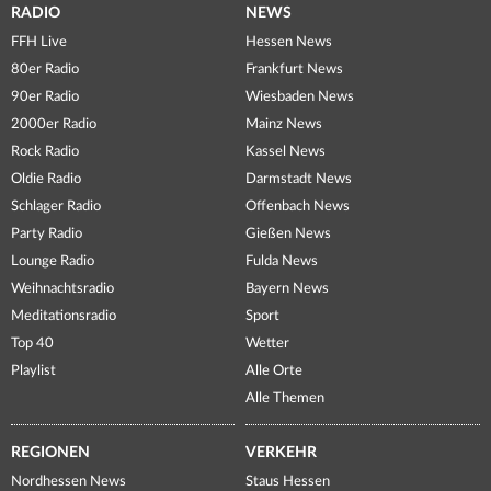
RADIO
NEWS
FFH Live
Hessen News
80er Radio
Frankfurt News
90er Radio
Wiesbaden News
2000er Radio
Mainz News
Rock Radio
Kassel News
Oldie Radio
Darmstadt News
Schlager Radio
Offenbach News
Party Radio
Gießen News
Lounge Radio
Fulda News
Weihnachtsradio
Bayern News
Meditationsradio
Sport
Top 40
Wetter
Playlist
Alle Orte
Alle Themen
REGIONEN
VERKEHR
Nordhessen News
Staus Hessen