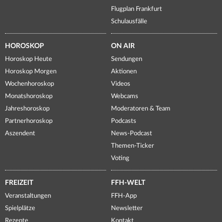
Flugplan Frankfurt
Schulausfälle
HOROSKOP
ON AIR
Horoskop Heute
Sendungen
Horoskop Morgen
Aktionen
Wochenhoroskop
Videos
Monatshoroskop
Webcams
Jahreshoroskop
Moderatoren & Team
Partnerhoroskop
Podcasts
Aszendent
News-Podcast
Themen-Ticker
Voting
FREIZEIT
FFH-WELT
Veranstaltungen
FFH-App
Spielplätze
Newsletter
Rezepte
Kontakt