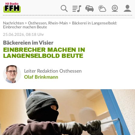
Playlist
Staupilot
Wetter
Webcam
Mein
Nachrichten
>
Osthessen
,
Rhein-Main
>
Bäckerei in Langenselbold:
Einbrecher machen Beute
25.06.2026, 08:18 Uhr
Bäckereien im Visier
EINBRECHER MACHEN IN
LANGENSELBOLD BEUTE
Leiter Redaktion Osthessen
Olaf Brinkmann