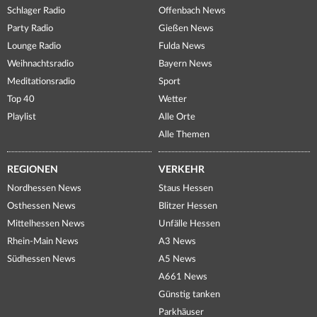
Schlager Radio
Offenbach News
Party Radio
Gießen News
Lounge Radio
Fulda News
Weihnachtsradio
Bayern News
Meditationsradio
Sport
Top 40
Wetter
Playlist
Alle Orte
Alle Themen
REGIONEN
VERKEHR
Nordhessen News
Staus Hessen
Osthessen News
Blitzer Hessen
Mittelhessen News
Unfälle Hessen
Rhein-Main News
A3 News
Südhessen News
A5 News
A661 News
Günstig tanken
Parkhäuser