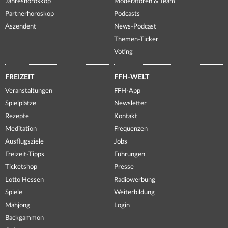
Jahreshoroskop
Moderatoren & Team
Partnerhoroskop
Podcasts
Aszendent
News-Podcast
Themen-Ticker
Voting
FREIZEIT
FFH-WELT
Veranstaltungen
FFH-App
Spielplätze
Newsletter
Rezepte
Kontakt
Meditation
Frequenzen
Ausflugsziele
Jobs
Freizeit-Tipps
Führungen
Ticketshop
Presse
Lotto Hessen
Radiowerbung
Spiele
Weiterbildung
Mahjong
Login
Backgammon