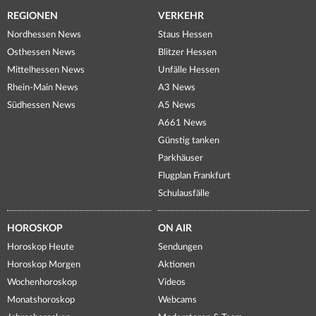
REGIONEN
VERKEHR
Nordhessen News
Staus Hessen
Osthessen News
Blitzer Hessen
Mittelhessen News
Unfälle Hessen
Rhein-Main News
A3 News
Südhessen News
A5 News
A661 News
Günstig tanken
Parkhäuser
Flugplan Frankfurt
Schulausfälle
HOROSKOP
ON AIR
Horoskop Heute
Sendungen
Horoskop Morgen
Aktionen
Wochenhoroskop
Videos
Monatshoroskop
Webcams