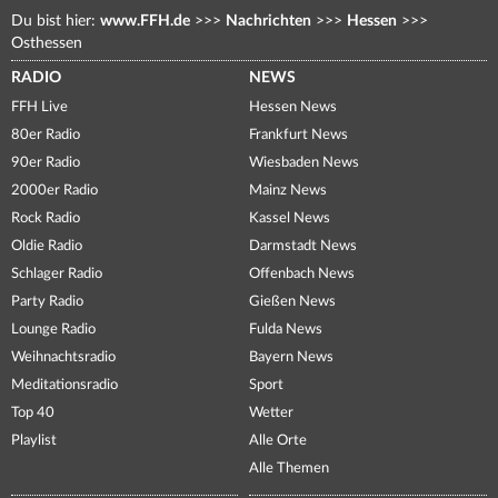
Du bist hier:
www.FFH.de
>>>
Nachrichten
>>>
Hessen
>>>
Osthessen
RADIO
NEWS
FFH Live
Hessen News
80er Radio
Frankfurt News
90er Radio
Wiesbaden News
2000er Radio
Mainz News
Rock Radio
Kassel News
Oldie Radio
Darmstadt News
Schlager Radio
Offenbach News
Party Radio
Gießen News
Lounge Radio
Fulda News
Weihnachtsradio
Bayern News
Meditationsradio
Sport
Top 40
Wetter
Playlist
Alle Orte
Alle Themen