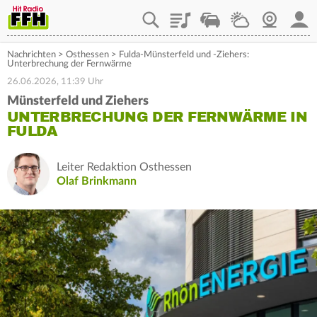
Playlist
Staupilot
Wetter
Webcam
Mein
Nachrichten
>
Osthessen
>
Fulda-Münsterfeld und -Ziehers:
Unterbrechung der Fernwärme
26.06.2026, 11:39 Uhr
Münsterfeld und Ziehers
UNTERBRECHUNG DER FERNWÄRME IN
FULDA
Leiter Redaktion Osthessen
Olaf Brinkmann