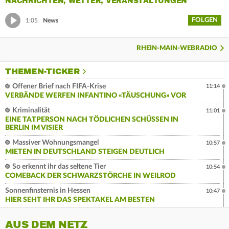
NACHRICHTEN, WETTER, VERANSTALTUNGEN
FOLGEN
1:05
News
RHEIN-MAIN-WEBRADIO
THEMEN-TICKER
Offener Brief nach FIFA-Krise
11:14
VERBÄNDE WERFEN INFANTINO «TÄUSCHUNG» VOR
Kriminalität
11:01
EINE TATPERSON NACH TÖDLICHEN SCHÜSSEN IN
BERLIN IM VISIER
Massiver Wohnungsmangel
10:57
MIETEN IN DEUTSCHLAND STEIGEN DEUTLICH
So erkennt ihr das seltene Tier
10:54
COMEBACK DER SCHWARZSTÖRCHE IN WEILROD
Sonnenfinsternis in Hessen
10:47
HIER SEHT IHR DAS SPEKTAKEL AM BESTEN
AUS DEM NETZ