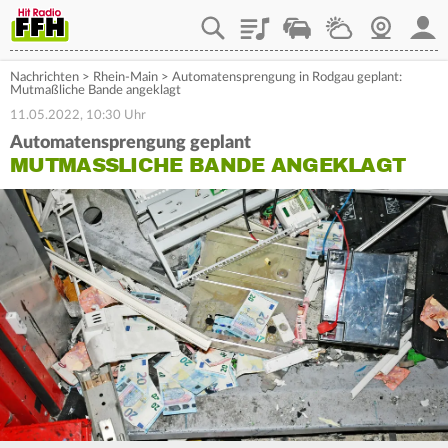
Playlist
Staupilot
Wetter
Webcam
Mein
Nachrichten
>
Rhein-Main
>
Automatensprengung in Rodgau geplant:
Mutmaßliche Bande angeklagt
11.05.2022, 10:30 Uhr
Automatensprengung geplant
MUTMASSLICHE BANDE ANGEKLAGT