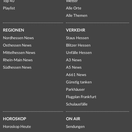
Top 40
Wetter
Playlist
Alle Orte
Alle Themen
REGIONEN
VERKEHR
Nordhessen News
Staus Hessen
Osthessen News
Blitzer Hessen
Mittelhessen News
Unfälle Hessen
Rhein-Main News
A3 News
Südhessen News
A5 News
A661 News
Günstig tanken
Parkhäuser
Flugplan Frankfurt
Schulausfälle
HOROSKOP
ON AIR
Horoskop Heute
Sendungen