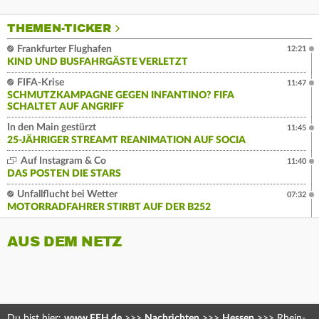
THEMEN-TICKER
Frankfurter Flughafen
12:21
KIND UND BUSFAHRGÄSTE VERLETZT
FIFA-Krise
11:47
SCHMUTZKAMPAGNE GEGEN INFANTINO? FIFA
SCHALTET AUF ANGRIFF
In den Main gestürzt
11:45
25-JÄHRIGER STREAMT REANIMATION AUF SOCIA
Auf Instagram & Co
11:40
DAS POSTEN DIE STARS
Unfallflucht bei Wetter
07:32
MOTORRADFAHRER STIRBT AUF DER B252
AUS DEM NETZ
Du bist hier:
www.FFH.de
>>>
Nachrichten
>>>
Hessen
>>>
Rhein-