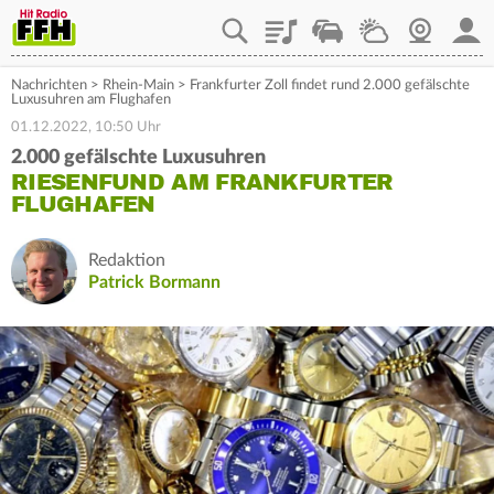
Playlist
Staupilot
Wetter
Webcam
Mein
Nachrichten
>
Rhein-Main
>
Frankfurter Zoll findet rund 2.000 gefälschte
Luxusuhren am Flughafen
01.12.2022, 10:50 Uhr
2.000 gefälschte Luxusuhren
RIESENFUND AM FRANKFURTER
FLUGHAFEN
Redaktion
Patrick Bormann