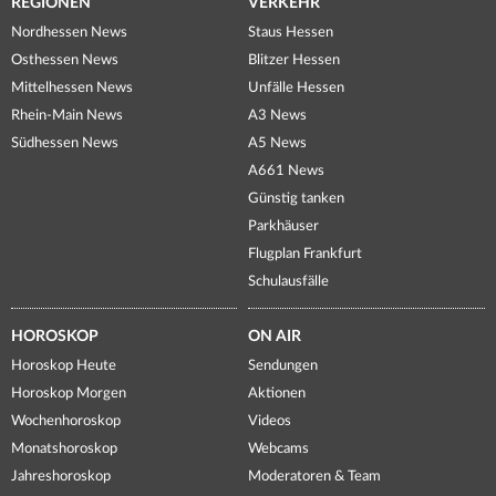
REGIONEN
VERKEHR
Nordhessen News
Staus Hessen
Osthessen News
Blitzer Hessen
Mittelhessen News
Unfälle Hessen
Rhein-Main News
A3 News
Südhessen News
A5 News
A661 News
Günstig tanken
Parkhäuser
Flugplan Frankfurt
Schulausfälle
HOROSKOP
ON AIR
Horoskop Heute
Sendungen
Horoskop Morgen
Aktionen
Wochenhoroskop
Videos
Monatshoroskop
Webcams
Jahreshoroskop
Moderatoren & Team