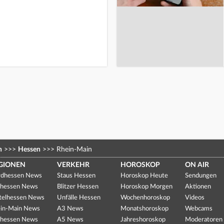
n
>>>
Hessen
>>>
Rhein-Main
GIONEN
VERKEHR
HOROSKOP
ON AIR
dhessen News
Staus Hessen
Horoskop Heute
Sendungen
hessen News
Blitzer Hessen
Horoskop Morgen
Aktionen
telhessen News
Unfälle Hessen
Wochenhoroskop
Videos
in-Main News
A3 News
Monatshoroskop
Webcams
hessen News
A5 News
Jahreshoroskop
Moderatoren