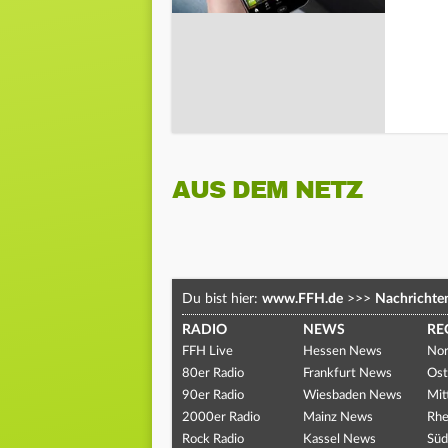
AUS DEM NETZ
Du bist hier:
www.FFH.de
>>>
Nachrichte
RADIO
NEWS
RE
FFH Live
Hessen News
Nor
80er Radio
Frankfurt News
Ost
90er Radio
Wiesbaden News
Mit
2000er Radio
Mainz News
Rhe
Rock Radio
Kassel News
Süd