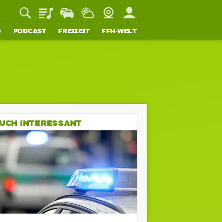
Playlist
Staupilot
Wetter
Webcam
Mein FFH
O
PODCAST
FREIZEIT
FFH-WELT
UCH INTERESSANT