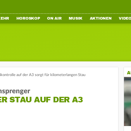
KEHR
HOROSKOP
ON AIR
MUSIK
AKTIONEN
VIDE
A
eikontrolle auf der A3 sorgt für kilometerlangen Stau
nsprenger
R STAU AUF DER A3