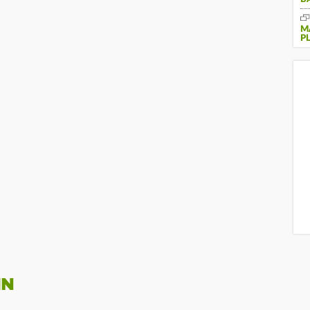
M
P
IN