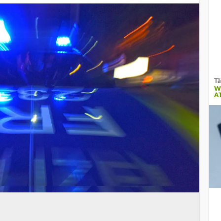
Tä
W
A