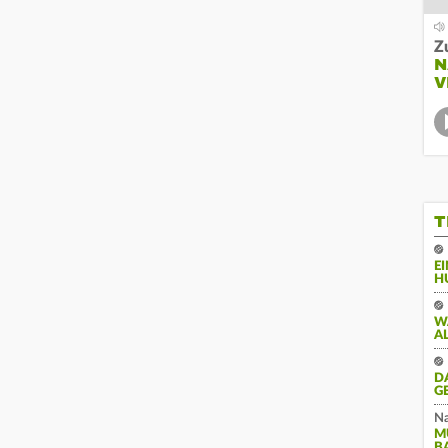
Z
N
V
T
E
H
W
A
D
G
Na
M
B