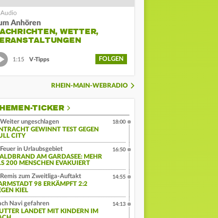
um Anhören
ACHRICHTEN, WETTER,
ERANSTALTUNGEN
FOLGEN
1:15
V-Tipps
RHEIN-MAIN-WEBRADIO
HEMEN-TICKER
Weiter ungeschlagen
18:00
INTRACHT GEWINNT TEST GEGEN
ULL CITY
Feuer in Urlaubsgebiet
16:50
ALDBRAND AM GARDASEE: MEHR
LS 200 MENSCHEN EVAKUIERT
Remis zum Zweitliga-Auftakt
14:55
ARMSTADT 98 ERKÄMPFT 2:2
EGEN KIEL
ch Navi gefahren
14:13
UTTER LANDET MIT KINDERN IM
ACH