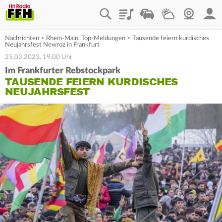
Playlist
Staupilot
Wetter
Webcam
Mein
Nachrichten
>
Rhein-Main
,
Top-Meldungen
>
Tausende feiern kurdisches
Neujahrsfest Newroz in Frankfurt
25.03.2023, 19:00 Uhr
Im Frankfurter Rebstockpark
TAUSENDE FEIERN KURDISCHES
NEUJAHRSFEST