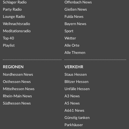
Schlager Radio
Offenbach News
Party Radio
Gießen News
Lounge Radio
Fulda News
Weihnachtsradio
Bayern News
Meditationsradio
Sport
Top 40
Wetter
Playlist
Alle Orte
Alle Themen
REGIONEN
VERKEHR
Nordhessen News
Staus Hessen
Osthessen News
Blitzer Hessen
Mittelhessen News
Unfälle Hessen
Rhein-Main News
A3 News
Südhessen News
A5 News
A661 News
Günstig tanken
Parkhäuser