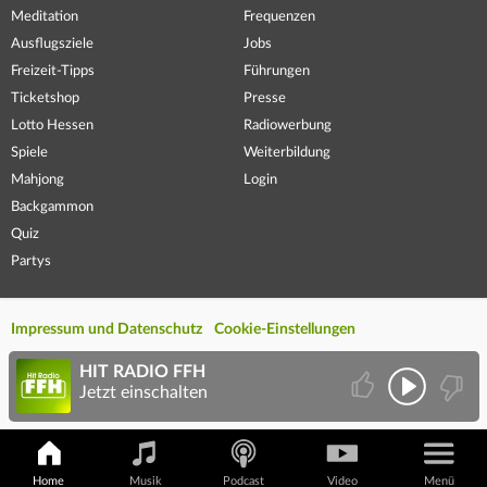
Meditation
Frequenzen
Ausflugsziele
Jobs
Freizeit-Tipps
Führungen
Ticketshop
Presse
Lotto Hessen
Radiowerbung
Spiele
Weiterbildung
Mahjong
Login
Backgammon
Quiz
Partys
Impressum und Datenschutz
Cookie-Einstellungen
HIT RADIO FFH
Jetzt einschalten
Home
Musik
Podcast
Video
Menü