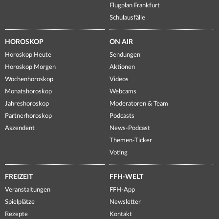
Flugplan Frankfurt
Schulausfälle
HOROSKOP
ON AIR
Horoskop Heute
Sendungen
Horoskop Morgen
Aktionen
Wochenhoroskop
Videos
Monatshoroskop
Webcams
Jahreshoroskop
Moderatoren & Team
Partnerhoroskop
Podcasts
Aszendent
News-Podcast
Themen-Ticker
Voting
FREIZEIT
FFH-WELT
Veranstaltungen
FFH-App
Spielplätze
Newsletter
Rezepte
Kontakt