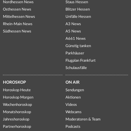
Nordhessen News
Staus Hessen
Osthessen News
Blitzer Hessen
Mittelhessen News
Unfälle Hessen
Rhein-Main News
A3 News
Südhessen News
A5 News
A661 News
Günstig tanken
Parkhäuser
Flugplan Frankfurt
Schulausfälle
HOROSKOP
ON AIR
Horoskop Heute
Sendungen
Horoskop Morgen
Aktionen
Wochenhoroskop
Videos
Monatshoroskop
Webcams
Jahreshoroskop
Moderatoren & Team
Partnerhoroskop
Podcasts