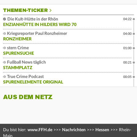
THEMEN-TICKER
Die Kult-Hütte in der Rhön
04:22
ENZIANHÜTTE IN HILDERS WIRD 70
Kriegsreporter Paul Ronzheimer
04:00
RONZHEIMER
stern Crime
01:00
SPURENSUCHE
Fußball News täglich
00:21
STAMMPLATZ
True Crime Podcast
00:05
SPURENELEMENTE ORIGINAL
AUS DEM NETZ
Du bist hier:
www.FFH.de
>>>
Nachrichten
>>>
Hessen
>>>
Rhein-
Main