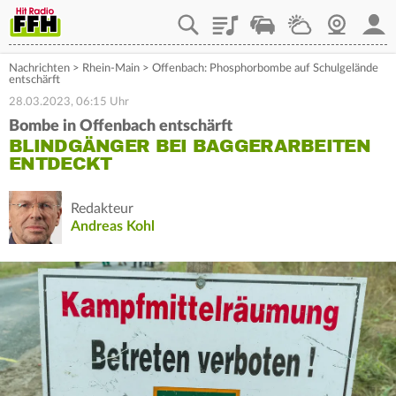
Playlist
Staupilot
Wetter
Webcam
Mein
Nachrichten
>
Rhein-Main
>
Offenbach: Phosphorbombe auf Schulgelände
entschärft
28.03.2023, 06:15 Uhr
Bombe in Offenbach entschärft
BLINDGÄNGER BEI BAGGERARBEITEN
ENTDECKT
Redakteur
Andreas Kohl