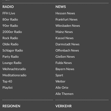
RADIO
NEWS
FFH Live
Hessen News
80er Radio
Frankfurt News
90er Radio
Wiesbaden News
2000er Radio
Mainz News
Rock Radio
Kassel News
Oldie Radio
Darmstadt News
Schlager Radio
Offenbach News
Party Radio
Gießen News
Lounge Radio
Fulda News
Weihnachtsradio
Bayern News
Meditationsradio
Sport
Top 40
Wetter
Playlist
Alle Orte
Alle Themen
REGIONEN
VERKEHR