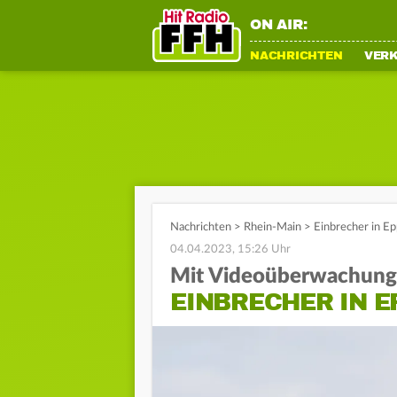
ON AIR:
NACHRICHTEN
VER
Nachrichten
>
Rhein-Main
>
Einbrecher in E
04.04.2023, 15:26 Uhr
Mit Videoüberwachung 
EINBRECHER IN E