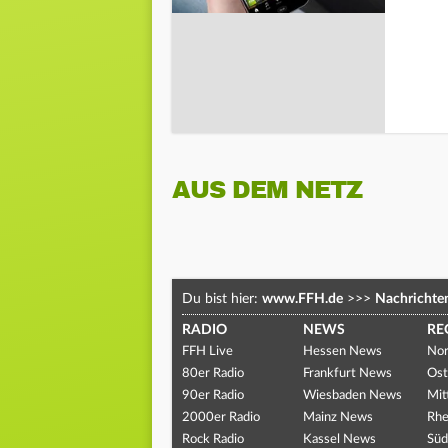
AUS DEM NETZ
Du bist hier:
www.FFH.de
>>>
Nachrichte
RADIO
NEWS
RE
FFH Live
Hessen News
Nor
80er Radio
Frankfurt News
Ost
90er Radio
Wiesbaden News
Mit
2000er Radio
Mainz News
Rhe
Rock Radio
Kassel News
Süd