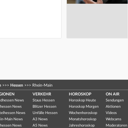
n
>>>
Hessen
>>>
Rhein-Main
GIONEN
VERKEHR
HOROSKOP
ON AIR
dhessen News
Staus Hessen
Horoskop Heute
Sendungen
hessen News
Blitzer Hessen
Horoskop Morgen
Aktionen
telhessen News
Unfälle Hessen
Wochenhoroskop
Videos
in-Main News
A3 News
Monatshoroskop
Webcams
hessen News
A5 News
Jahreshoroskop
Moderatoren