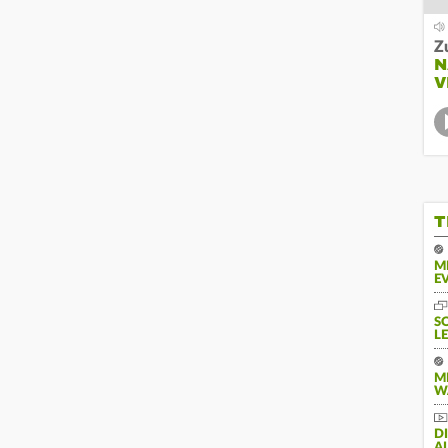
Z
N
V
T
M
E
S
L
M
W
D
A