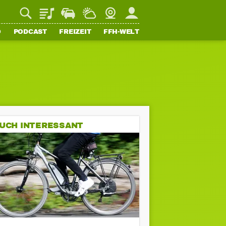
Playlist
Staupilot
Wetter
Webcam
Mein FFH
O
PODCAST
FREIZEIT
FFH-WELT
UCH INTERESSANT