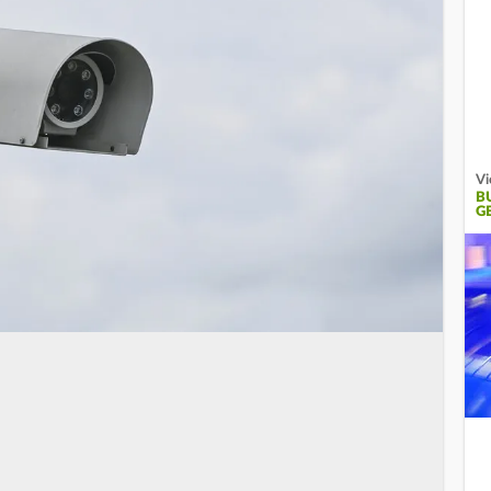
Vi
B
G