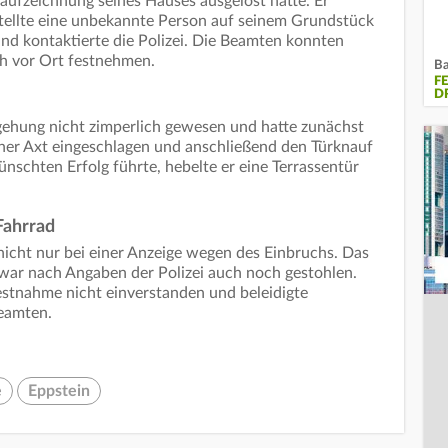
oaufzeichnung seines Hauses ausgelöst hatte. Er
 stellte eine unbekannte Person auf seinem Grundstück
und kontaktierte die Polizei. Die Beamten konnten
ch vor Ort festnehmen.
Ba
F
D
gehung nicht zimperlich gewesen und hatte zunächst
iner Axt eingeschlagen und anschließend den Türknauf
nschten Erfolg führte, hebelte er eine Terrassentür
Fahrrad
nicht nur bei einer Anzeige wegen des Einbruchs. Das
war nach Angaben der Polizei auch noch gestohlen.
Festnahme nicht einverstanden und beleidigte
beamten.
e
Eppstein