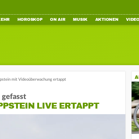
KEHR
HOROSKOP
ON AIR
MUSIK
AKTIONEN
VIDE
A
ppstein mit Videoüberwachung ertappt
gefasst
PPSTEIN LIVE ERTAPPT