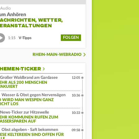
um Anhören
ACHRICHTEN, WETTER,
ERANSTALTUNGEN
FOLGEN
1:15
V-Tipps
RHEIN-MAIN-WEBRADIO
HEMEN-TICKER
Großer Waldbrand am Gardasee
12:05
EHR ALS 200 MENSCHEN
VAKUIERT
Wasser & Obst gegen Nervensägen
10:36
O WIRD MAN WESPEN GANZ
EICHT LOS
News-Ticker zur Hitzewelle
10:33
EHR KOMMUNEN RUFEN ZUM
ASSERSPAREN AUF
Obst abgeben - Saft bekommen
09:58
IESE KELTEREIEN SIND OFFEN FÜR
LLE