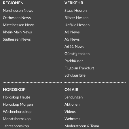
REGIONEN
VERKEHR
Nordhessen News
Staus Hessen
Osthessen News
Blitzer Hessen
Mittelhessen News
Unfälle Hessen
Rhein-Main News
A3 News
Südhessen News
A5 News
A661 News
Günstig tanken
Parkhäuser
Flugplan Frankfurt
Schulausfälle
HOROSKOP
ON AIR
Horoskop Heute
Sendungen
Horoskop Morgen
Aktionen
Wochenhoroskop
Videos
Monatshoroskop
Webcams
Jahreshoroskop
Moderatoren & Team