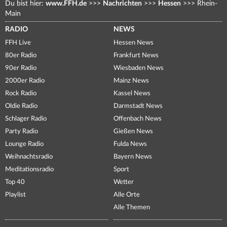
Du bist hier:
www.FFH.de
>>>
Nachrichten
>>>
Hessen
>>>
Rhein-
Main
RADIO
NEWS
FFH Live
Hessen News
80er Radio
Frankfurt News
90er Radio
Wiesbaden News
2000er Radio
Mainz News
Rock Radio
Kassel News
Oldie Radio
Darmstadt News
Schlager Radio
Offenbach News
Party Radio
Gießen News
Lounge Radio
Fulda News
Weihnachtsradio
Bayern News
Meditationsradio
Sport
Top 40
Wetter
Playlist
Alle Orte
Alle Themen