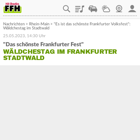
Playlist
Staupilot
Wetter
Webcam
Mein
Nachrichten
>
Rhein-Main
>
"Es ist das schönste Frankfurter Volksfest":
Wäldchestag im Stadtwald
25.05.2023, 14:30 Uhr
"Das schönste Frankfurter Fest"
WÄLDCHESTAG IM FRANKFURTER
STADTWALD