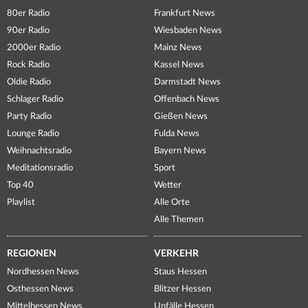
80er Radio
Frankfurt News
90er Radio
Wiesbaden News
2000er Radio
Mainz News
Rock Radio
Kassel News
Oldie Radio
Darmstadt News
Schlager Radio
Offenbach News
Party Radio
Gießen News
Lounge Radio
Fulda News
Weihnachtsradio
Bayern News
Meditationsradio
Sport
Top 40
Wetter
Playlist
Alle Orte
Alle Themen
REGIONEN
VERKEHR
Nordhessen News
Staus Hessen
Osthessen News
Blitzer Hessen
Mittelhessen News
Unfälle Hessen