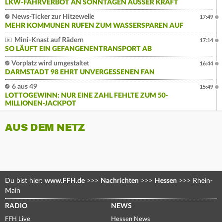
LKW-FAHRVERBOT AN SONNTAGEN AUSSER KRAFT
News-Ticker zur Hitzewelle
17:49
MEHR KOMMUNEN RUFEN ZUM WASSERSPAREN AUF
Mini-Knast auf Rädern
17:14
SO LÄUFT EIN GEFANGENENTRANSPORT AB
Vorplatz wird umgestaltet
16:44
DARMSTADT 98 EHRT UNVERGESSENEN FAN
6 aus 49
15:49
LOTTOGEWINN: NUR EINE ZAHL FEHLTE ZUM 50-
MILLIONEN-JACKPOT
AUS DEM NETZ
Du bist hier:
www.FFH.de
>>>
Nachrichten
>>>
Hessen
>>>
Rhein-
Main
RADIO
NEWS
FFH Live
Hessen News