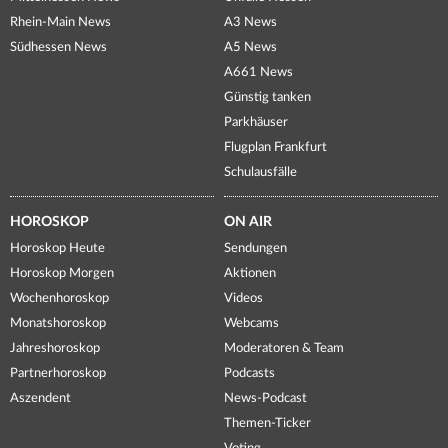
Rhein-Main News
A3 News
Südhessen News
A5 News
A661 News
Günstig tanken
Parkhäuser
Flugplan Frankfurt
Schulausfälle
HOROSKOP
ON AIR
Horoskop Heute
Sendungen
Horoskop Morgen
Aktionen
Wochenhoroskop
Videos
Monatshoroskop
Webcams
Jahreshoroskop
Moderatoren & Team
Partnerhoroskop
Podcasts
Aszendent
News-Podcast
Themen-Ticker