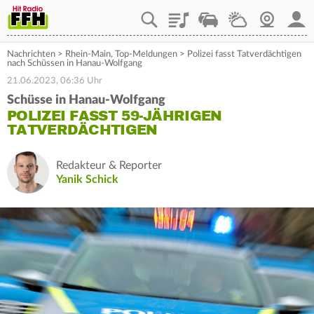
Playlist
Staupilot
Wetter
Webcam
Mein
Nachrichten
>
Rhein-Main
,
Top-Meldungen
>
Polizei fasst Tatverdächtigen
nach Schüssen in Hanau-Wolfgang
21.06.2023, 06:36 Uhr
Schüsse in Hanau-Wolfgang
POLIZEI FASST 59-JÄHRIGEN
TATVERDÄCHTIGEN
Redakteur & Reporter
Yanik Schick