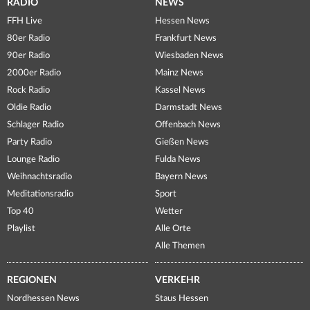
RADIO
NEWS
FFH Live
Hessen News
80er Radio
Frankfurt News
90er Radio
Wiesbaden News
2000er Radio
Mainz News
Rock Radio
Kassel News
Oldie Radio
Darmstadt News
Schlager Radio
Offenbach News
Party Radio
Gießen News
Lounge Radio
Fulda News
Weihnachtsradio
Bayern News
Meditationsradio
Sport
Top 40
Wetter
Playlist
Alle Orte
Alle Themen
REGIONEN
VERKEHR
Nordhessen News
Staus Hessen