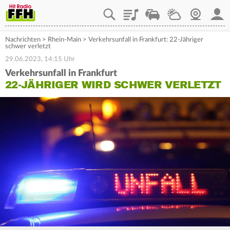
Playlist
Staupilot
Wetter
Webcam
Mein
Nachrichten
>
Rhein-Main
>
Verkehrsunfall in Frankfurt: 22-Jähriger
schwer verletzt
29.06.2023, 14:15 Uhr
Verkehrsunfall in Frankfurt
22-JÄHRIGER WIRD SCHWER VERLETZT