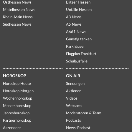
Osthessen News
Blitzer Hessen
Mittelhessen News
Unfälle Hessen
Rhein-Main News
A3 News
Südhessen News
A5 News
A661 News
Günstig tanken
Parkhäuser
Flugplan Frankfurt
Schulausfälle
HOROSKOP
ON AIR
Horoskop Heute
Sendungen
Horoskop Morgen
Aktionen
Wochenhoroskop
Videos
Monatshoroskop
Webcams
Jahreshoroskop
Moderatoren & Team
Partnerhoroskop
Podcasts
Aszendent
News-Podcast