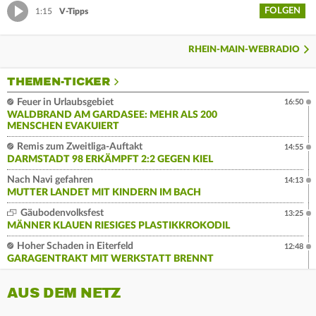
FOLGEN
1:15
V-Tipps
RHEIN-MAIN-WEBRADIO
THEMEN-TICKER
Feuer in Urlaubsgebiet
16:50
WALDBRAND AM GARDASEE: MEHR ALS 200
MENSCHEN EVAKUIERT
Remis zum Zweitliga-Auftakt
14:55
DARMSTADT 98 ERKÄMPFT 2:2 GEGEN KIEL
Nach Navi gefahren
14:13
MUTTER LANDET MIT KINDERN IM BACH
Gäubodenvolksfest
13:25
MÄNNER KLAUEN RIESIGES PLASTIKKROKODIL
Hoher Schaden in Eiterfeld
12:48
GARAGENTRAKT MIT WERKSTATT BRENNT
AUS DEM NETZ