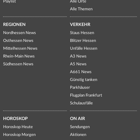
Playlist
Alle Orte
Alle Themen
REGIONEN
VERKEHR
Nordhessen News
Staus Hessen
Osthessen News
Blitzer Hessen
Mittelhessen News
Unfälle Hessen
Rhein-Main News
A3 News
Südhessen News
A5 News
A661 News
Günstig tanken
Parkhäuser
Flugplan Frankfurt
Schulausfälle
HOROSKOP
ON AIR
Horoskop Heute
Sendungen
Horoskop Morgen
Aktionen