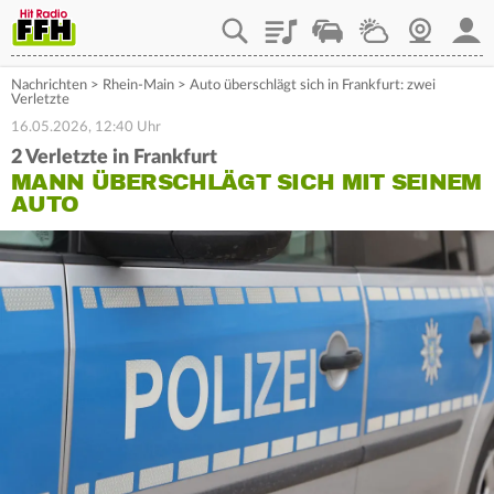
Playlist
Staupilot
Wetter
Webcam
Mein
Nachrichten
>
Rhein-Main
>
Auto überschlägt sich in Frankfurt: zwei
Verletzte
16.05.2026, 12:40 Uhr
2 Verletzte in Frankfurt
MANN ÜBERSCHLÄGT SICH MIT SEINEM
AUTO