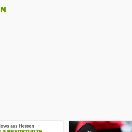
IN
ews aus Hessen
ALS BEVORZUGTE