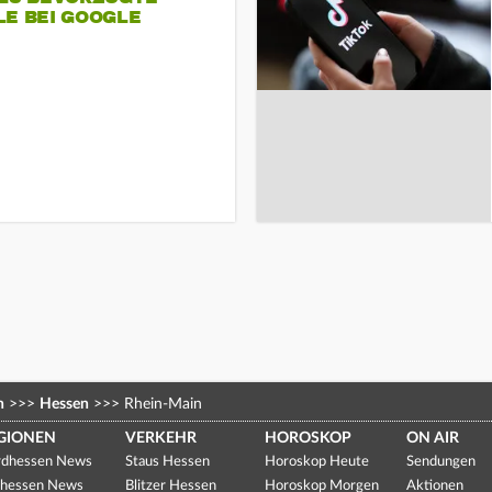
LE BEI GOOGLE
n
>>>
Hessen
>>>
Rhein-Main
GIONEN
VERKEHR
HOROSKOP
ON AIR
dhessen News
Staus Hessen
Horoskop Heute
Sendungen
hessen News
Blitzer Hessen
Horoskop Morgen
Aktionen