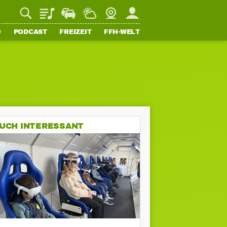
Playlist
Staupilot
Wetter
Webcam
Mein FFH
O
PODCAST
FREIZEIT
FFH-WELT
UCH INTERESSANT