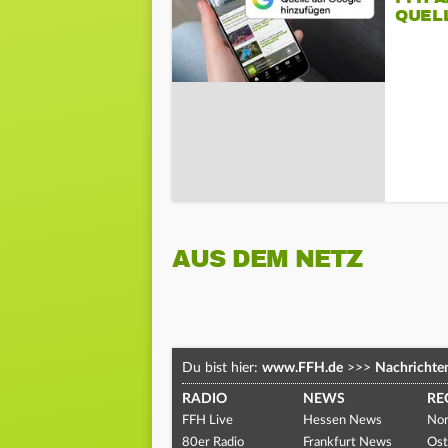
QUEL
AUS DEM NETZ
Du bist hier:
www.FFH.de
>>>
Nachrichte
RADIO
NEWS
RE
FFH Live
Hessen News
Nor
80er Radio
Frankfurt News
Ost