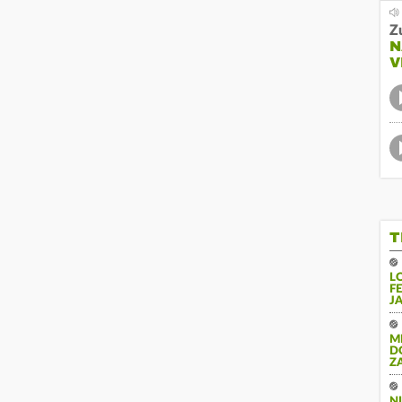
Z
N
V
T
L
F
J
M
D
Z
N