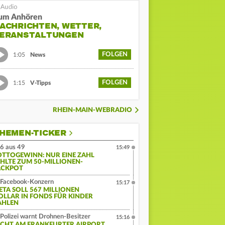
um Anhören
ACHRICHTEN, WETTER,
ERANSTALTUNGEN
FOLGEN
1:05
News
FOLGEN
1:15
V-Tipps
RHEIN-MAIN-WEBRADIO
HEMEN-TICKER
6 aus 49
15:49
OTTOGEWINN: NUR EINE ZAHL
EHLTE ZUM 50-MILLIONEN-
ACKPOT
Facebook-Konzern
15:17
ETA SOLL 567 MILLIONEN
OLLAR IN FONDS FÜR KINDER
AHLEN
Polizei warnt Drohnen-Besitzer
15:16
ICHT AM FRANKFURTER AIRPORT