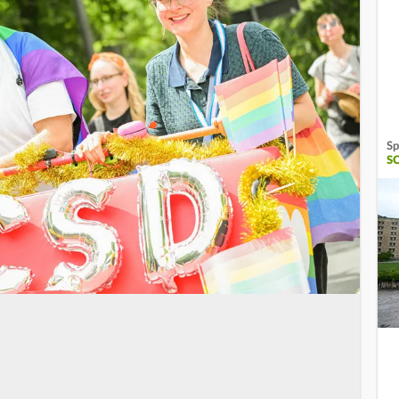
Sp
SC