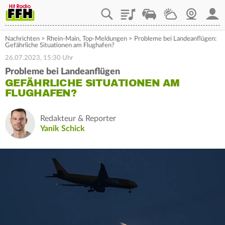
Playlist
Staupilot
Wetter
Webcam
Mein
Nachrichten
>
Rhein-Main
,
Top-Meldungen
>
Probleme bei Landeanflügen:
Gefährliche Situationen am Flughafen?
26.07.2023, 15:30 Uhr
Probleme bei Landeanflügen
GEFÄHRLICHE SITUATIONEN AM
FLUGHAFEN?
Redakteur & Reporter
Yanik Schick