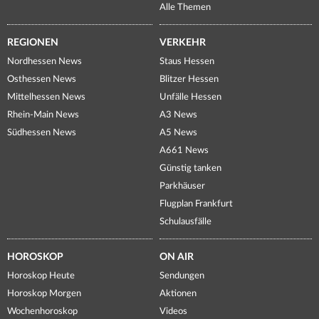
Alle Themen
REGIONEN
VERKEHR
Nordhessen News
Staus Hessen
Osthessen News
Blitzer Hessen
Mittelhessen News
Unfälle Hessen
Rhein-Main News
A3 News
Südhessen News
A5 News
A661 News
Günstig tanken
Parkhäuser
Flugplan Frankfurt
Schulausfälle
HOROSKOP
ON AIR
Horoskop Heute
Sendungen
Horoskop Morgen
Aktionen
Wochenhoroskop
Videos