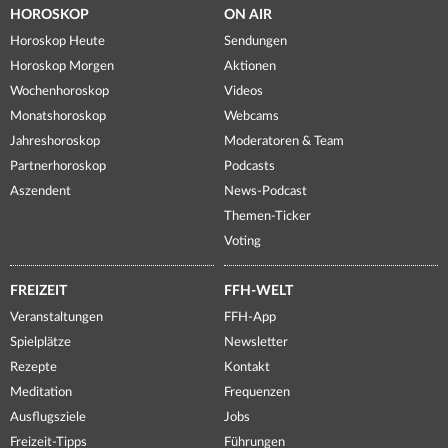
HOROSKOP
ON AIR
Horoskop Heute
Sendungen
Horoskop Morgen
Aktionen
Wochenhoroskop
Videos
Monatshoroskop
Webcams
Jahreshoroskop
Moderatoren & Team
Partnerhoroskop
Podcasts
Aszendent
News-Podcast
Themen-Ticker
Voting
FREIZEIT
FFH-WELT
Veranstaltungen
FFH-App
Spielplätze
Newsletter
Rezepte
Kontakt
Meditation
Frequenzen
Ausflugsziele
Jobs
Freizeit-Tipps
Führungen