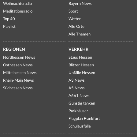
Weihnachtsradio
Bayern News
Meditationsradio
Sport
Top 40
Wetter
Playlist
Alle Orte
Alle Themen
REGIONEN
VERKEHR
Nordhessen News
Staus Hessen
Osthessen News
Blitzer Hessen
Mittelhessen News
Unfälle Hessen
Rhein-Main News
A3 News
Südhessen News
A5 News
A661 News
Günstig tanken
Parkhäuser
Flugplan Frankfurt
Schulausfälle