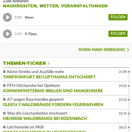
Zum Anhören
NACHRICHTEN, WETTER, VERANSTALTUNGEN
FOLGEN
1:05
News
FOLGEN
1:15
V-Tipps
RHEIN-MAIN-WEBRADIO
THEMEN-TICKER
Keine Streiks und Ausfälle mehr
21:00
TARIFKONFLIKT BEI LUFTHANSA ENTSCHÄRFT
FFH-Stichprobe bei Optikern
19:25
SONNENFINSTERNIS-BRILLEN SIND MANGELWARE
A7 wegen Rauchwolke gesperrt
19:22
GLEICH 3 WALDBRÄNDE FORDERN FEUERWEHREN
Was die Löscharbeiten erschwert
19:19
MEHRERE WALDBRÄNDE BEI RODENBACH
Leichenteile im Müll
18:21