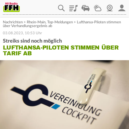
Playlist
Staupilot
Wetter
Webcam
Mein
Nachrichten
>
Rhein-Main
,
Top-Meldungen
>
Lufthansa-Piloten stimmen
über Verhandlungsergebnis ab
03.08.2023, 10:53 Uhr
Streiks sind noch möglich
LUFTHANSA-PILOTEN STIMMEN ÜBER
TARIF AB