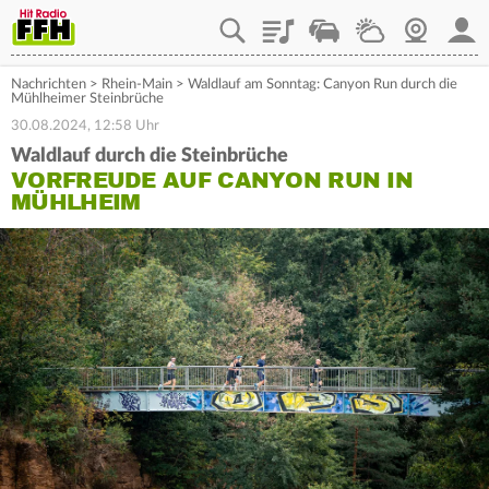
Playlist
Staupilot
Wetter
Webcam
Mein
Nachrichten
>
Rhein-Main
>
Waldlauf am Sonntag: Canyon Run durch die
Mühlheimer Steinbrüche
30.08.2024, 12:58 Uhr
Waldlauf durch die Steinbrüche
VORFREUDE AUF CANYON RUN IN
MÜHLHEIM