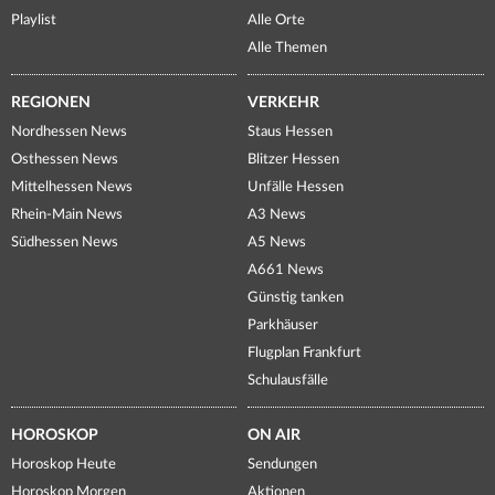
Playlist
Alle Orte
Alle Themen
REGIONEN
VERKEHR
Nordhessen News
Staus Hessen
Osthessen News
Blitzer Hessen
Mittelhessen News
Unfälle Hessen
Rhein-Main News
A3 News
Südhessen News
A5 News
A661 News
Günstig tanken
Parkhäuser
Flugplan Frankfurt
Schulausfälle
HOROSKOP
ON AIR
Horoskop Heute
Sendungen
Horoskop Morgen
Aktionen