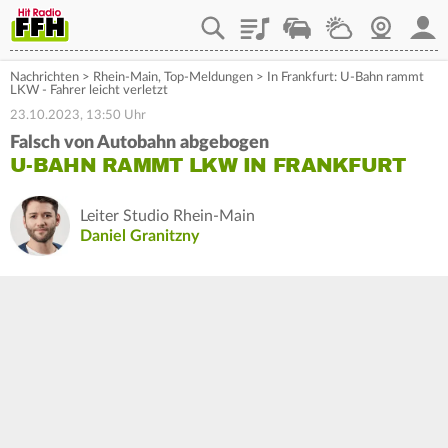
Playlist
Staupilot
Wetter
Webcam
Mein
Nachrichten
>
Rhein-Main
,
Top-Meldungen
>
In Frankfurt: U-Bahn rammt
LKW - Fahrer leicht verletzt
23.10.2023, 13:50 Uhr
Falsch von Autobahn abgebogen
U-BAHN RAMMT LKW IN FRANKFURT
Leiter Studio Rhein-Main
Daniel Granitzny