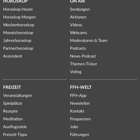
HOROSKOP
ON AIR
Horoskop Heute
Sendungen
Horoskop Morgen
Aktionen
Wochenhoroskop
Videos
Monatshoroskop
Webcams
Jahreshoroskop
Moderatoren & Team
Partnerhoroskop
Podcasts
Aszendent
News-Podcast
Themen-Ticker
Voting
FREIZEIT
FFH-WELT
Veranstaltungen
FFH-App
Spielplätze
Newsletter
Rezepte
Kontakt
Meditation
Frequenzen
Ausflugsziele
Jobs
Freizeit-Tipps
Führungen