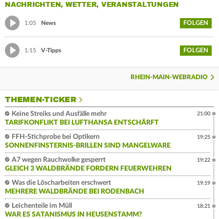
NACHRICHTEN, WETTER, VERANSTALTUNGEN
FOLGEN
1:05
News
FOLGEN
1:15
V-Tipps
RHEIN-MAIN-WEBRADIO
THEMEN-TICKER
Keine Streiks und Ausfälle mehr
21:00
TARIFKONFLIKT BEI LUFTHANSA ENTSCHÄRFT
FFH-Stichprobe bei Optikern
19:25
SONNENFINSTERNIS-BRILLEN SIND MANGELWARE
A7 wegen Rauchwolke gesperrt
19:22
GLEICH 3 WALDBRÄNDE FORDERN FEUERWEHREN
Was die Löscharbeiten erschwert
19:19
MEHRERE WALDBRÄNDE BEI RODENBACH
Leichenteile im Müll
18:21
WAR ES SATANISMUS IN HEUSENSTAMM?