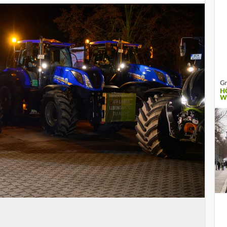
Gr
H
W