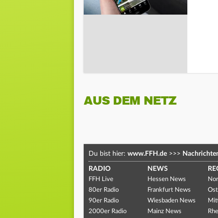
AUS DEM NETZ
Du bist hier:
www.FFH.de
>>>
Nachrichte
RADIO
NEWS
RE
FFH Live
Hessen News
Nor
80er Radio
Frankfurt News
Ost
90er Radio
Wiesbaden News
Mit
2000er Radio
Mainz News
Rhe