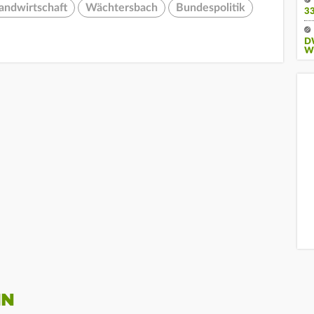
andwirtschaft
Wächtersbach
Bundespolitik
3
D
W
IN