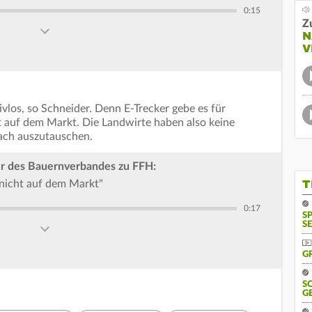
0:15
Z
N
V
vlos, so Schneider. Denn E-Trecker gebe es für
t auf dem Markt. Die Landwirte haben also keine
fach auszutauschen.
er des Bauernverbandes zu FFH:
T
s nicht auf dem Markt"
0:17
S
SE
G
S
G