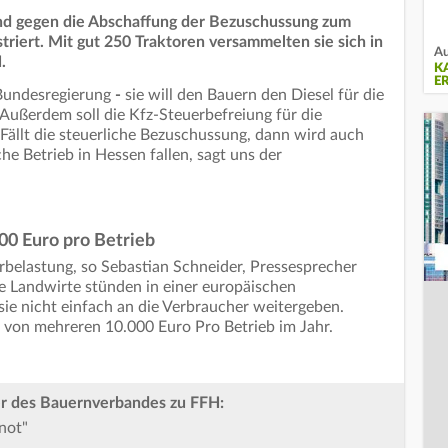
d gegen die Abschaffung der Bezuschussung zum
riert. Mit gut 250 Traktoren versammelten sie sich in
Au
.
K
E
 Bundesregierung
-
sie will den Bauern den Diesel für die
 Außerdem soll die Kfz-Steuerbefreiung für die
Fällt die steuerliche Bezuschussung, dann wird auch
he Betrieb in Hessen fallen, sagt uns der
0 Euro pro Betrieb
hrbelastung, so Sebastian Schneider, Pressesprecher
e Landwirte stünden in einer europäischen
ie nicht einfach an die Verbraucher weitergeben.
 von mehreren 10.000 Euro Pro Betrieb im Jahr.
er des Bauernverbandes zu FFH:
not"