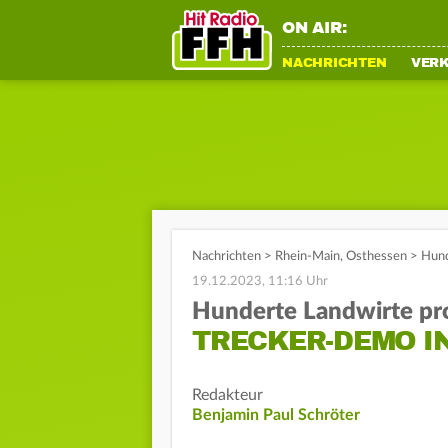
ON AIR:
NACHRICHTEN
VER
Nachrichten
>
Rhein-Main
,
Osthessen
>
Hund
19.12.2023, 11:16 Uhr
Hunderte Landwirte pr
TRECKER-DEMO I
Redakteur
Benjamin Paul Schröter