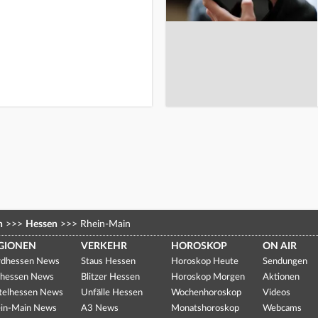
n
>>>
Hessen
>>>
Rhein-Main
GIONEN
VERKEHR
HOROSKOP
ON AIR
dhessen News
Staus Hessen
Horoskop Heute
Sendungen
hessen News
Blitzer Hessen
Horoskop Morgen
Aktionen
telhessen News
Unfälle Hessen
Wochenhoroskop
Videos
in-Main News
A3 News
Monatshoroskop
Webcams