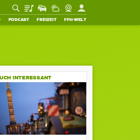
Playlist
Staupilot
Wetter
Webcam
Mein FFH
O
PODCAST
FREIZEIT
FFH-WELT
UCH INTERESSANT