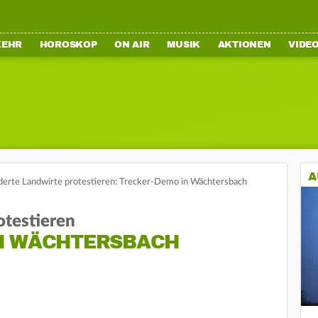
KEHR
HOROSKOP
ON AIR
MUSIK
AKTIONEN
VIDE
A
erte Landwirte protestieren: Trecker-Demo in Wächtersbach
otestieren
N WÄCHTERSBACH