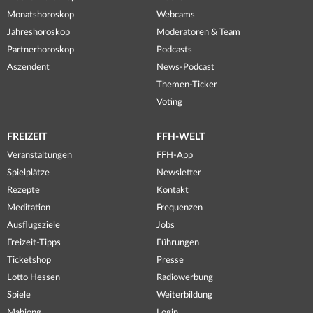
Monatshoroskop
Webcams
Jahreshoroskop
Moderatoren & Team
Partnerhoroskop
Podcasts
Aszendent
News-Podcast
Themen-Ticker
Voting
FREIZEIT
FFH-WELT
Veranstaltungen
FFH-App
Spielplätze
Newsletter
Rezepte
Kontakt
Meditation
Frequenzen
Ausflugsziele
Jobs
Freizeit-Tipps
Führungen
Ticketshop
Presse
Lotto Hessen
Radiowerbung
Spiele
Weiterbildung
Mahjong
Login