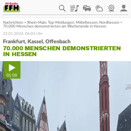
Playlist
Staupilot
Wetter
Webcam
Mein
Nachrichten
>
Rhein-Main
,
Top-Meldungen
,
Mittelhessen
,
Nordhessen
>
70.000 Menschen demonstrierten am Wochenende in Hessen
22.01.2024, 06:03 Uhr
Frankfurt, Kassel, Offenbach
70.000 MENSCHEN DEMONSTRIERTEN
IN HESSEN
01:09