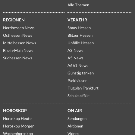
Alle Themen
REGIONEN
VERKEHR
Nordhessen News
Staus Hessen
Osthessen News
Blitzer Hessen
Mittelhessen News
Unfälle Hessen
Rhein-Main News
A3 News
Südhessen News
A5 News
A661 News
Günstig tanken
Parkhäuser
Flugplan Frankfurt
Schulausfälle
HOROSKOP
ON AIR
Horoskop Heute
Sendungen
Horoskop Morgen
Aktionen
Wochenhoroskop
Videos