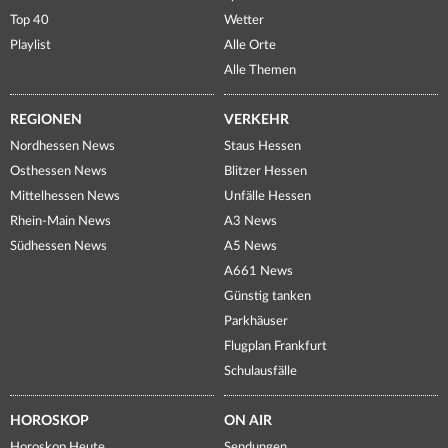
Top 40
Wetter
Playlist
Alle Orte
Alle Themen
REGIONEN
VERKEHR
Nordhessen News
Staus Hessen
Osthessen News
Blitzer Hessen
Mittelhessen News
Unfälle Hessen
Rhein-Main News
A3 News
Südhessen News
A5 News
A661 News
Günstig tanken
Parkhäuser
Flugplan Frankfurt
Schulausfälle
HOROSKOP
ON AIR
Horoskop Heute
Sendungen