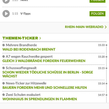
FOLGEN
1:05
News
FOLGEN
1:15
V-Tipps
RHEIN-MAIN-WEBRADIO
THEMEN-TICKER
Mehrere Brandherde
15:33
WALD BEI RODENBACH BRENNT
A7 wegen Rauchwolke gesperrt
15:20
GLEICH 3 WALDBRÄNDE FORDERN FEUERWEHREN
Schusswaffengewalt
15:15
SCHON WIEDER TÖDLICHE SCHÜSSE IN BERLIN - SORGE
WÄCHST
News-Ticker zur Hitzewelle
15:14
BAUERN FORDERN MEHR UND SCHNELLERE HILFEN
Zwei Schulen evakuiert
14:57
WOHNHAUS IN SPRENDLINGEN IN FLAMMEN