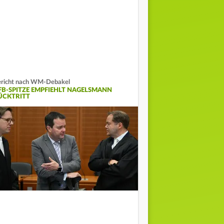
richt nach WM-Debakel
FB-SPITZE EMPFIEHLT NAGELSMANN
ÜCKTRITT