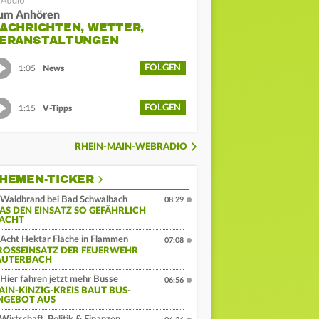
um Anhören
ACHRICHTEN, WETTER,
ERANSTALTUNGEN
FOLGEN
1:05
News
FOLGEN
1:15
V-Tipps
RHEIN-MAIN-WEBRADIO
HEMEN-TICKER
Waldbrand bei Bad Schwalbach
08:29
AS DEN EINSATZ SO GEFÄHRLICH
ACHT
Acht Hektar Fläche in Flammen
07:08
ROSSEINSATZ DER FEUERWEHR L
UTERBACH
Hier fahren jetzt mehr Busse
06:56
AIN-KINZIG-KREIS BAUT BUS-
NGEBOT AUS