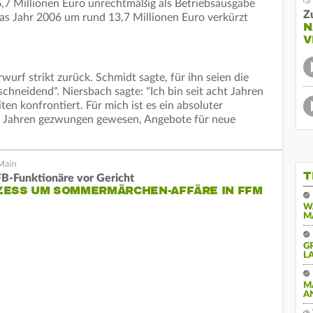
,7 Millionen Euro unrechtmäßig als Betriebsausgabe
Z
das Jahr 2006 um rund 13,7 Millionen Euro verkürzt
N
V
wurf strikt zurück. Schmidt sagte, für ihn seien die
chneidend". Niersbach sagte: "Ich bin seit acht Jahren
n konfrontiert. Für mich ist es ein absoluter
en Jahren gezwungen gewesen, Angebote für neue
T
B-Funktionäre vor Gericht
ZESS UM SOMMERMÄRCHEN-AFFÄRE IN FFM
W
M
G
A
M
A