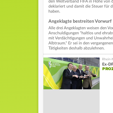
den Weltverband FIFA in Höhe von 6
deklariert und damit die Steuer für 
haben.
Angeklagte bestreiten Vorwurf
Alle drei Angeklagten weisen den Vor
Anschuldigungen "haltlos und ehrabs
mit Verdächtigungen und Unwahrheite
Albtraum." Er sei in den vergangen
Tätigkeiten deshalb abzulehnen.
Ex-DF
PRO