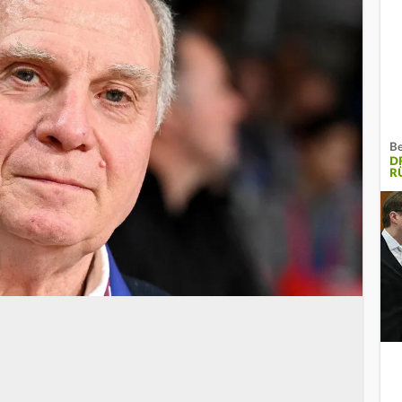
Be
D
R