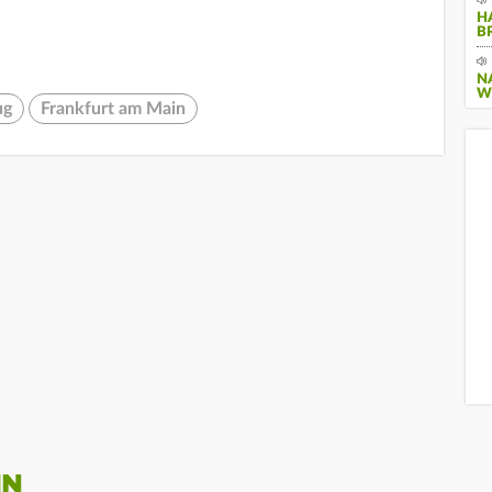
H
B
N
W
ug
Frankfurt am Main
IN