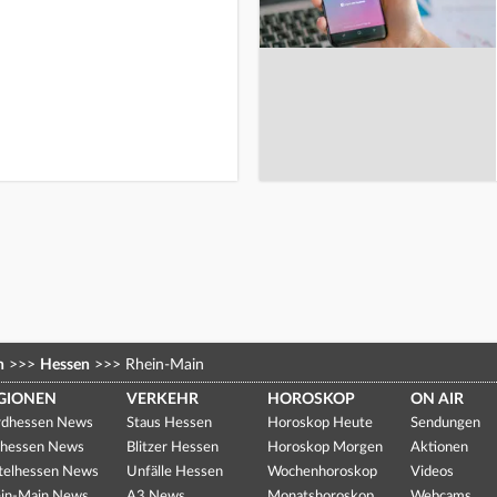
n
>>>
Hessen
>>>
Rhein-Main
GIONEN
VERKEHR
HOROSKOP
ON AIR
dhessen News
Staus Hessen
Horoskop Heute
Sendungen
hessen News
Blitzer Hessen
Horoskop Morgen
Aktionen
telhessen News
Unfälle Hessen
Wochenhoroskop
Videos
in-Main News
A3 News
Monatshoroskop
Webcams