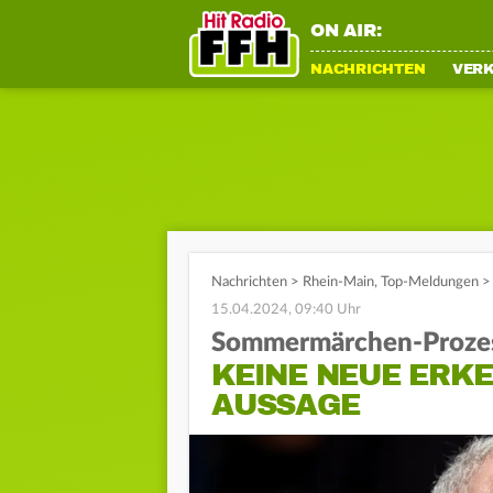
ON AIR:
NACHRICHTEN
VER
Nachrichten
>
Rhein-Main
,
Top-Meldungen
>
15.04.2024, 09:40 Uhr
Sommermärchen-Proze
KEINE NEUE ERKE
USSAGE