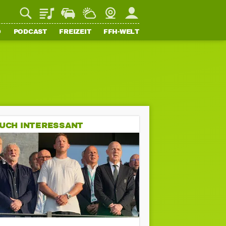
Playlist
Staupilot
Wetter
Webcam
Mein FFH
O
PODCAST
FREIZEIT
FFH-WELT
UCH INTERESSANT