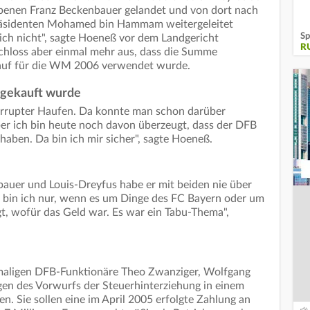
rbenen Franz Beckenbauer gelandet und von dort nach
räsidenten Mohamed bin Hammam weitergeleitet
Sp
ich nicht", sagte Hoeneß vor dem Landgericht
R
chloss aber einmal mehr aus, dass die Summe
auf für die WM 2006 verwendet wurde.
 gekauft wurde
korrupter Haufen. Da konnte man schon darüber
r ich bin heute noch davon überzeugt, dass der DFB
aben. Da bin ich mir sicher", sagte Hoeneß.
bauer und Louis-Dreyfus habe er mit beiden nie über
g bin ich nur, wenn es um Dinge des FC Bayern oder um
gt, wofür das Geld war. Es war ein Tabu-Thema",
emaligen DFB-Funktionäre Theo Zwanziger, Wolfgang
en des Vorwurfs der Steuerhinterziehung in einem
. Sie sollen eine im April 2005 erfolgte Zahlung an