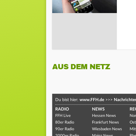
AUS DEM NETZ
Du bist hier:
www.FFH.de
>>>
Nachrichte
RADIO
NEWS
RE
FFH Live
Hessen News
Nor
80er Radio
Frankfurt News
Ost
90er Radio
Wiesbaden News
Mit
2000er Radio
Mainz News
Rhe