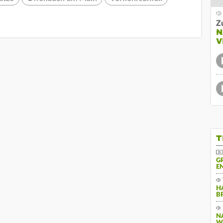
Z
N
V
T
G
N
H
B
N
W