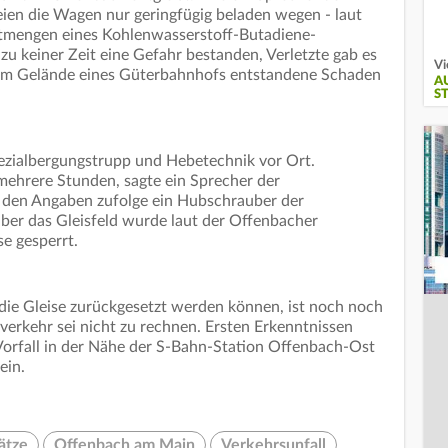
seien die Wagen nur geringfügig beladen wegen - laut
tmengen eines Kohlenwasserstoff-Butadiene-
zu keiner Zeit eine Gefahr bestanden, Verletzte gab es
Vi
em Gelände eines Güterbahnhofs entstandene Schaden
A
S
ezialbergungstrupp und Hebetechnik vor Ort.
mehrere Stunden, sagte ein Sprecher der
r den Angaben zufolge ein Hubschrauber der
über das Gleisfeld wurde laut der Offenbacher
e gesperrt.
die Gleise zurückgesetzt werden können, ist noch noch
verkehr sei nicht zu rechnen. Ersten Erkenntnissen
Vorfall in der Nähe der S-Bahn-Station Offenbach-Ost
ein.
ätze
Offenbach am Main
Verkehrsunfall