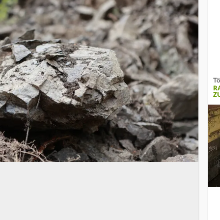
Tö
R
Z