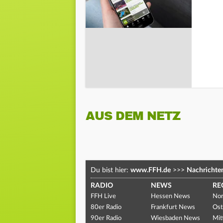
AUS DEM NETZ
Du bist hier:
www.FFH.de
>>>
Nachrichte
RADIO
NEWS
RE
FFH Live
Hessen News
Nor
80er Radio
Frankfurt News
Ost
90er Radio
Wiesbaden News
Mit