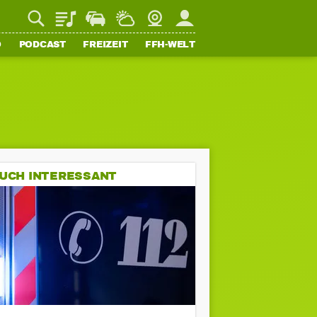
Playlist
Staupilot
Wetter
Webcam
Mein FFH
O
PODCAST
FREIZEIT
FFH-WELT
UCH INTERESSANT