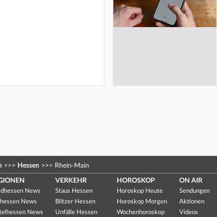
n
>>>
Hessen
>>>
Rhein-Main
GIONEN
VERKEHR
HOROSKOP
ON AIR
dhessen News
Staus Hessen
Horoskop Heute
Sendungen
hessen News
Blitzer Hessen
Horoskop Morgen
Aktionen
telhessen News
Unfälle Hessen
Wochenhoroskop
Videos