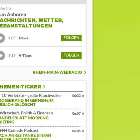
um Anhören
ACHRICHTEN, WETTER,
ERANSTALTUNGEN
FOLGEN
1:05
News
FOLGEN
1:15
V-Tipps
RHEIN-MAIN-WEBRADIO
HEMEN-TICKER
10 Verletzte - große Rauchwolke
06:22
ROSSBRAND IN GERNSHEIM E
DLICH GELÖSCHT
Wirtschaft, Politik & Finanzen
06:07
ANDELSBLATT MORNING
RIEFING
FFH Comedy Podcast
06:06
ACH ANKES TANKE STEFAN
IEDER UNTERWEGS