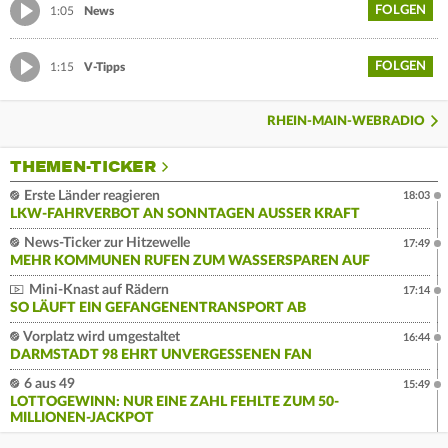
FOLGEN
1:05
News
FOLGEN
1:15
V-Tipps
RHEIN-MAIN-WEBRADIO
THEMEN-TICKER
Erste Länder reagieren
18:03
LKW-FAHRVERBOT AN SONNTAGEN AUSSER KRAFT
News-Ticker zur Hitzewelle
17:49
MEHR KOMMUNEN RUFEN ZUM WASSERSPAREN AUF
Mini-Knast auf Rädern
17:14
SO LÄUFT EIN GEFANGENENTRANSPORT AB
Vorplatz wird umgestaltet
16:44
DARMSTADT 98 EHRT UNVERGESSENEN FAN
6 aus 49
15:49
LOTTOGEWINN: NUR EINE ZAHL FEHLTE ZUM 50-
MILLIONEN-JACKPOT