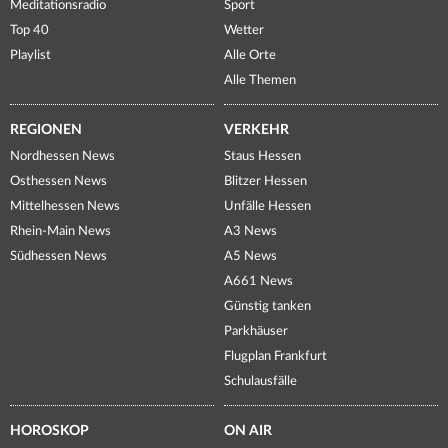
Meditationsradio
Sport
Top 40
Wetter
Playlist
Alle Orte
Alle Themen
REGIONEN
VERKEHR
Nordhessen News
Staus Hessen
Osthessen News
Blitzer Hessen
Mittelhessen News
Unfälle Hessen
Rhein-Main News
A3 News
Südhessen News
A5 News
A661 News
Günstig tanken
Parkhäuser
Flugplan Frankfurt
Schulausfälle
HOROSKOP
ON AIR