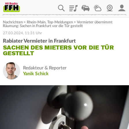
Playlist
Staupilot
Wetter
Webcam
Mein
Nachrichten
>
Rhein-Main
,
Top-Meldungen
>
Vermieter übernimmt
Räumung: Sachen in Frankfurt vor die Tür gestellt
27.03.2024, 11:31 Uhr
Rabiater Vermieter in Frankfurt
SACHEN DES MIETERS VOR DIE TÜR
GESTELLT
Redakteur & Reporter
Yanik Schick