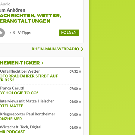
um Anhören
ACHRICHTEN, WETTER,
ERANSTALTUNGEN
FOLGEN
1:15
V-Tipps
RHEIN-MAIN-WEBRADIO
HEMEN-TICKER
Unfallflucht bei Wetter
07:32
OTORRADFAHRER STIRBT AUF
ER B252
Franca Cerutti
07:00
SYCHOLOGIE TO GO!
Interviews mit Matze Hielscher
06:00
OTEL MATZE
Kriegsreporter Paul Ronzheimer
04:00
ONZHEIMER
Wirtschaft, Tech, Digital
03:00
MR PODCAST