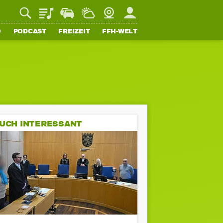
Playlist
Staupilot
Wetter
Webcam
Mein FFH
O
PODCAST
FREIZEIT
FFH-WELT
UCH INTERESSANT