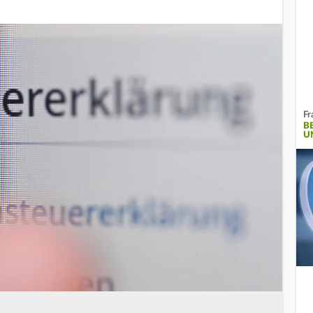
Fr
B
U