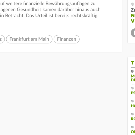
uf weitere finanzielle Bewährungsauflagen zu
hlagenen Gesundheit kamen darüber hinaus auch
Z
N
 Betracht. Das Urteil ist bereits rechtskräftig.
V
z
Frankfurt am Main
Finanzen
T
M
D
P
H
R
O