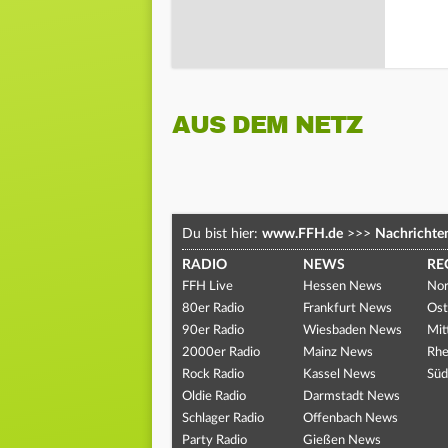
AUS DEM NETZ
Du bist hier:
www.FFH.de
>>>
Nachrichte
RADIO
NEWS
RE
FFH Live
Hessen News
Nor
80er Radio
Frankfurt News
Ost
90er Radio
Wiesbaden News
Mit
2000er Radio
Mainz News
Rhe
Rock Radio
Kassel News
Süd
Oldie Radio
Darmstadt News
Schlager Radio
Offenbach News
Party Radio
Gießen News