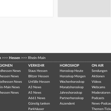
n
>>>
Hessen
>>>
Rhein-Main
GIONEN
VERKEHR
HOROSKOP
ON AIR
dhessen News
Staus Hessen
Horoskop Heute
Sendungen
hessen News
Blitzer Hessen
Horoskop Morgen
Aktionen
telhessen News
Unfälle Hessen
Wochenhoroskop
Videos
in-Main News
A3 News
Monatshoroskop
Webcams
hessen News
A5 News
Jahreshoroskop
Moderatoren
A661 News
Partnerhoroskop
Podcasts
Günstig tanken
Aszendent
News-Podcas
Parkhäuser
Themen-Tick