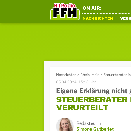
ON AIR:
NACHRICHTEN
VER
Nachrichten
>
Rhein-Main
>
Steuerberater in
05.04.2024, 15:13 Uhr
Eigene Erklärung nicht
STEUERBERATER 
VERURTEILT
Redakteurin
Simone Gutberlet