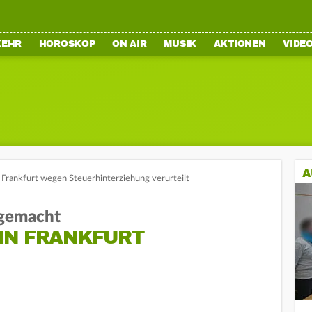
KEHR
HOROSKOP
ON AIR
MUSIK
AKTIONEN
VIDE
A
 Frankfurt wegen Steuerhinterziehung verurteilt
 gemacht
IN FRANKFURT