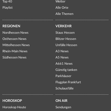
Top 40
Wetter
Playlist
Alle Orte
Alle Themen
REGIONEN
VERKEHR
Nordhessen News
Staus Hessen
Osthessen News
Blitzer Hessen
Mittelhessen News
Unfälle Hessen
Rhein-Main News
A3 News
Südhessen News
A5 News
A661 News
Günstig tanken
Parkhäuser
Flugplan Frankfurt
Schulausfälle
HOROSKOP
ON AIR
Horoskop Heute
Sendungen