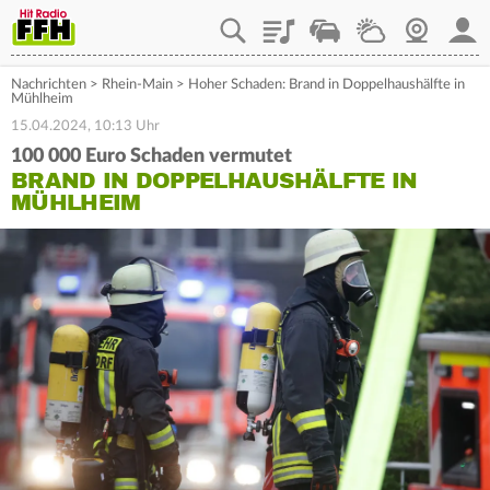
Playlist
Staupilot
Wetter
Webcam
Mein
Nachrichten
>
Rhein-Main
>
Hoher Schaden: Brand in Doppelhaushälfte in
Mühlheim
15.04.2024, 10:13 Uhr
100 000 Euro Schaden vermutet
BRAND IN DOPPELHAUSHÄLFTE IN
MÜHLHEIM