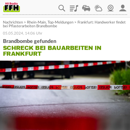
Playlist
Staupilot
Wetter
Webcam
Mein
Nachrichten
>
Rhein-Main
,
Top-Meldungen
>
Frankfurt: Handwerker findet
bei Pflasterarbeiten Brandbombe
05.05.2024, 14:06 Uhr
Brandbombe gefunden
SCHRECK BEI BAUARBEITEN IN
FRANKFURT