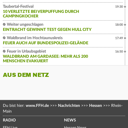
Taubertal-Festival
19:30
10 VERLETZTE BEI VERPUFFUNG DURCH
CAMPINGKOCHER
Weiter ungeschlagen
18:00
EINTRACHT GEWINNT TEST GEGEN HULL CITY
Waldbrand im Hochtaunuskreis
17:49
FEUER AUCH AUF BUNDESPOLIZEI-GELÄNDE
Feuer in Urlaubsgebiet
16:50
WALDBRAND AM GARDASEE: MEHR ALS 200
MENSCHEN EVAKUIERT
AUS DEM NETZ
Du bist hier:
www.FFH.de
>>>
Nachrichten
>>>
Hessen
>>>
Rhein-
Main
RADIO
NEWS
FFH Live
Hessen News