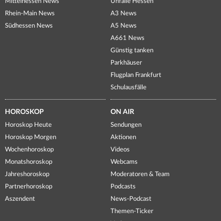
Mittelhessen News
Unfälle Hessen
Rhein-Main News
A3 News
Südhessen News
A5 News
A661 News
Günstig tanken
Parkhäuser
Flugplan Frankfurt
Schulausfälle
HOROSKOP
ON AIR
Horoskop Heute
Sendungen
Horoskop Morgen
Aktionen
Wochenhoroskop
Videos
Monatshoroskop
Webcams
Jahreshoroskop
Moderatoren & Team
Partnerhoroskop
Podcasts
Aszendent
News-Podcast
Themen-Ticker