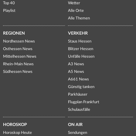
Top 40
Wetter
Playlist
Alle Orte
Alle Themen
REGIONEN
VERKEHR
Nordhessen News
Staus Hessen
Osthessen News
Blitzer Hessen
Mittelhessen News
Unfälle Hessen
Rhein-Main News
A3 News
Südhessen News
A5 News
A661 News
Günstig tanken
Parkhäuser
Flugplan Frankfurt
Schulausfälle
HOROSKOP
ON AIR
Horoskop Heute
Sendungen