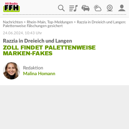
Playlist
Staupilot
Wetter
Webcam
Mein
Nachrichten
>
Rhein-Main
,
Top-Meldungen
>
Razzia in Dreieich und Langen:
Palettenweise Fälschungen gesichert
24.06.2024, 10:43 Uhr
Razzia in Dreieich und Langen
ZOLL FINDET PALETTENWEISE
MARKEN-FAKES
Redaktion
Malina Homann