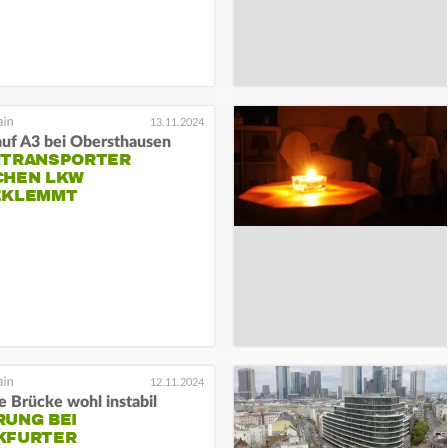
13.11.2024
auf A3 bei Obersthausen
NTRANSPORTER
CHEN LKW
EKLEMMT
12.11.2024
e Brücke wohl instabil
RUNG BEI
KFURTER