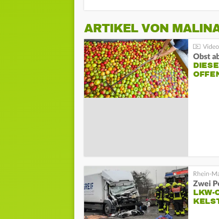
ARTIKEL VON MALIN
Obst a
DIESE
OFFEN
Zwei P
LKW-C
KELS