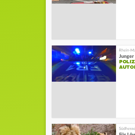
Junger
POLIZ
AUTO
Für Lö