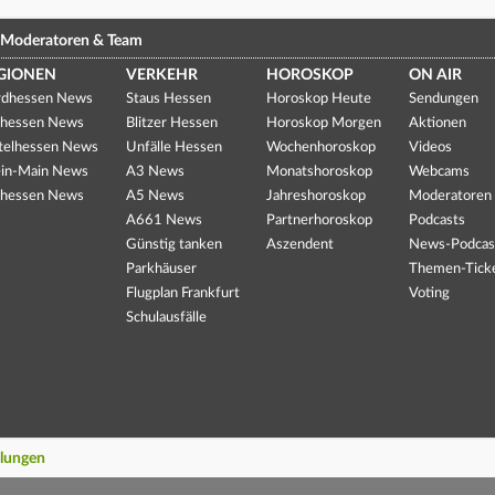
Moderatoren & Team
GIONEN
VERKEHR
HOROSKOP
ON AIR
dhessen News
Staus Hessen
Horoskop Heute
Sendungen
hessen News
Blitzer Hessen
Horoskop Morgen
Aktionen
telhessen News
Unfälle Hessen
Wochenhoroskop
Videos
in-Main News
A3 News
Monatshoroskop
Webcams
hessen News
A5 News
Jahreshoroskop
Moderatoren
A661 News
Partnerhoroskop
Podcasts
Günstig tanken
Aszendent
News-Podcas
Parkhäuser
Themen-Tick
Flugplan Frankfurt
Voting
Schulausfälle
llungen