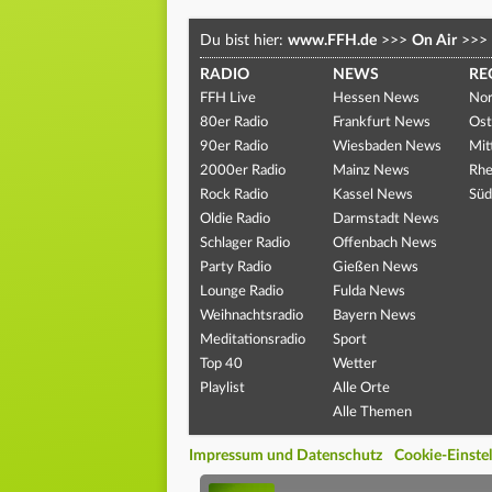
Du bist hier:
www.FFH.de
>>>
On Air
>>>
RADIO
NEWS
RE
FFH Live
Hessen News
Nor
80er Radio
Frankfurt News
Ost
90er Radio
Wiesbaden News
Mit
2000er Radio
Mainz News
Rhe
Rock Radio
Kassel News
Süd
Oldie Radio
Darmstadt News
Schlager Radio
Offenbach News
Party Radio
Gießen News
Lounge Radio
Fulda News
Weihnachtsradio
Bayern News
Meditationsradio
Sport
Top 40
Wetter
Playlist
Alle Orte
Alle Themen
Impressum und Datenschutz
Cookie-Einste