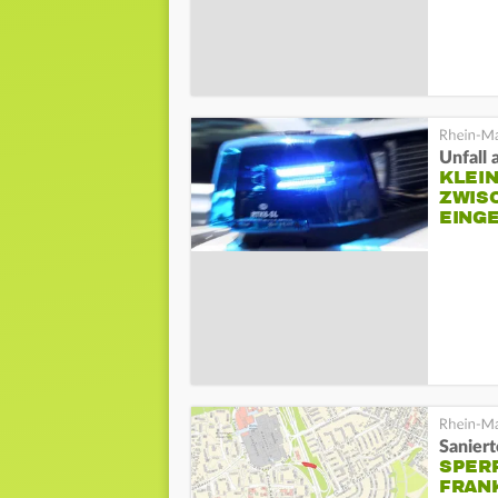
Unfall 
KLEI
ZWIS
EING
Saniert
SPER
FRAN