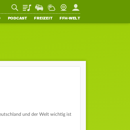
Playlist
Staupilot
Wetter
Webcam
Mein FFH
O
PODCAST
FREIZEIT
FFH-WELT
utschland und der Welt wichtig ist