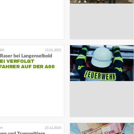
13.01.2025
 Raser bei Langenselbold
EI VERFOLGT
FAHRER AUF DER A66
23.12.2024
wen und Trampeltiere