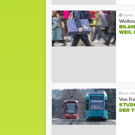
Weihna
BILA
WEIL
Von Fr
STUD
DER T