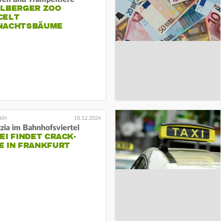
ELBERGER ZOO
CELT
NACHTSBÄUME
18.12.2024
zia im Bahnhofsviertel
EI FINDET CRACK-
E IN FRANKFURT