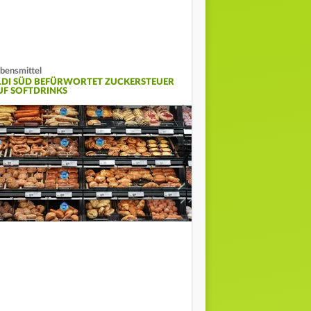
bensmittel
LDI SÜD BEFÜRWORTET ZUCKERSTEUER
UF SOFTDRINKS