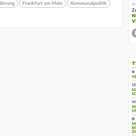
ährung
Frankfurt am Main
Kommunalpolitik
Z
N
V
T
V
SE
M
S
We
W
U
M
B
Z