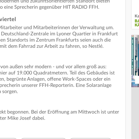
odernen und zukunftsorientierten Standort bieten
so eine Sprecherin gegenüber HIT RADIO FFH.
Ka
viertel
B
K
Mitarbeiter und Mitarbeiterinnen der Verwaltung um.
n Deutschland-Zentrale im Lyoner Quartier in Frankfurt
euen Standorts im Zentrum Frankfurts seien auch die
it dem Fahrrad zur Arbeit zu fahren, so Nestlé.
von außen sehr modern - und vor allem groß aus:
 hier auf 19.000 Quadratmetern. Teil des Gebäudes ist
en, begrünte Anlagen, offene Work-Spaces oder ein
Sprecherin unserer FFH-Reporterin. Eine Solaranlage
 sorgen.
jekt begonnen. Bei der Eröffnung am Mittwoch ist unter
er Mike Josef dabei.