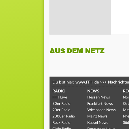
AUS DEM NETZ
Du bist hier:
www.FFH.de
>>>
Nachrichte
RADIO
NEWS
RE
FFH Live
Hessen News
Nor
80er Radio
Frankfurt News
Ost
90er Radio
Wiesbaden News
Mit
2000er Radio
Mainz News
Rhe
Rock Radio
Kassel News
Süd