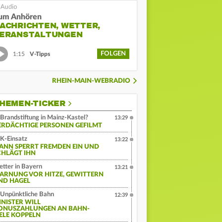
um Anhören
ACHRICHTEN, WETTER,
ERANSTALTUNGEN
FOLGEN
1:15
V-Tipps
RHEIN-MAIN-WEBRADIO
HEMEN-TICKER
Brandstiftung in Mainz-Kastel?
13:29
ERDÄCHTIGE PERSONEN GEFILMT
K-Einsatz
13:22
ANN SPERRT FREMDEN EIN UND
CHLÄGT IHN
tter in Bayern
13:21
ARNUNG VOR HITZE, GEWITTERN
ND HAGEL
Unpünktliche Bahn
12:39
INISTER WILL
ONUSZAHLUNGEN AN BAHN-
IELE KOPPELN