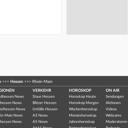
n
>>>
Hessen
>>>
Rhein-Main
GIONEN
VERKEHR
HOROSKOP
ON AIR
dhessen News
Staus Hessen
Horoskop Heute
Sendungen
hessen News
Blitzer Hessen
Horoskop Morgen
Aktionen
telhessen News
Unfälle Hessen
Wochenhoroskop
Videos
in-Main News
A3 News
Monatshoroskop
Webcams
hessen News
A5 News
Jahreshoroskop
Moderatoren