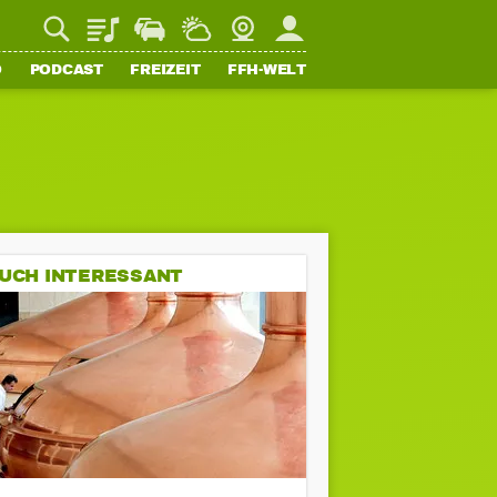
Playlist
Staupilot
Wetter
Webcam
Mein FFH
O
PODCAST
FREIZEIT
FFH-WELT
UCH INTERESSANT