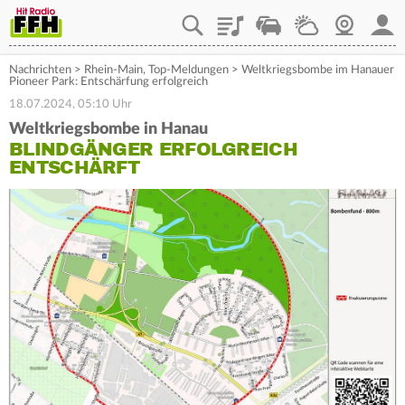
Playlist
Staupilot
Wetter
Webcam
Mein
Nachrichten
>
Rhein-Main
,
Top-Meldungen
>
Weltkriegsbombe im Hanauer
Pioneer Park: Entschärfung erfolgreich
18.07.2024, 05:10 Uhr
Weltkriegsbombe in Hanau
BLINDGÄNGER ERFOLGREICH
ENTSCHÄRFT