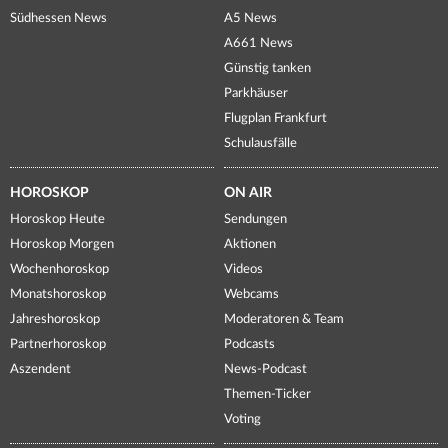
Südhessen News
A5 News
A661 News
Günstig tanken
Parkhäuser
Flugplan Frankfurt
Schulausfälle
HOROSKOP
ON AIR
Horoskop Heute
Sendungen
Horoskop Morgen
Aktionen
Wochenhoroskop
Videos
Monatshoroskop
Webcams
Jahreshoroskop
Moderatoren & Team
Partnerhoroskop
Podcasts
Aszendent
News-Podcast
Themen-Ticker
Voting