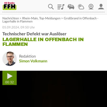
Playlist
Staupilot
Wetter
Webcam
Mein
Nachrichten
>
Rhein-Main
,
Top-Meldungen
>
Großbrand in Offenbach -
Lagerhalle in Flammen
05.09.2024, 09:50 Uhr
Technischer Defekt war Auslöser
LAGERHALLE IN OFFENBACH IN
FLAMMEN
Redaktion
Simon Volkmann
00:32