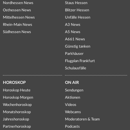
Nordhessen News
Staus Hessen
Osthessen News
Blitzer Hessen
Mittelhessen News
Unfälle Hessen
Rhein-Main News
A3 News
Südhessen News
A5 News
A661 News
Günstig tanken
Parkhäuser
Flugplan Frankfurt
Schulausfälle
HOROSKOP
ON AIR
Horoskop Heute
Sendungen
Horoskop Morgen
Aktionen
Wochenhoroskop
Videos
Monatshoroskop
Webcams
Jahreshoroskop
Moderatoren & Team
Partnerhoroskop
Podcasts