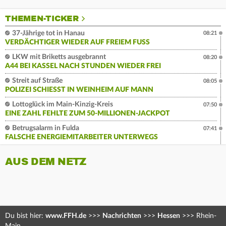
THEMEN-TICKER
37-Jährige tot in Hanau
08:21
VERDÄCHTIGER WIEDER AUF FREIEM FUSS
LKW mit Briketts ausgebrannt
08:20
A44 BEI KASSEL NACH STUNDEN WIEDER FREI
Streit auf Straße
08:05
POLIZEI SCHIESST IN WEINHEIM AUF MANN
Lottoglück im Main-Kinzig-Kreis
07:50
EINE ZAHL FEHLTE ZUM 50-MILLIONEN-JACKPOT
Betrugsalarm in Fulda
07:41
FALSCHE ENERGIEMITARBEITER UNTERWEGS
AUS DEM NETZ
Du bist hier:
www.FFH.de
>>>
Nachrichten
>>>
Hessen
>>>
Rhein-