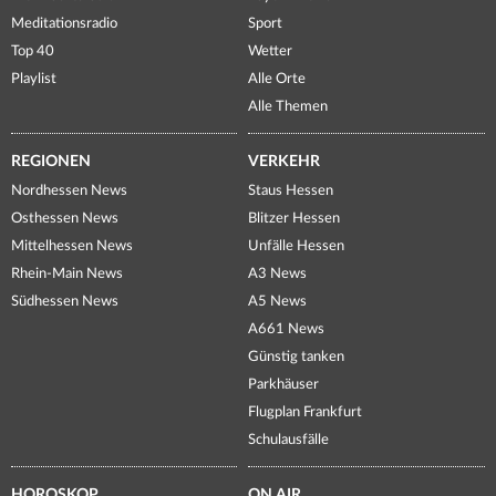
Meditationsradio
Sport
Top 40
Wetter
Playlist
Alle Orte
Alle Themen
REGIONEN
VERKEHR
Nordhessen News
Staus Hessen
Osthessen News
Blitzer Hessen
Mittelhessen News
Unfälle Hessen
Rhein-Main News
A3 News
Südhessen News
A5 News
A661 News
Günstig tanken
Parkhäuser
Flugplan Frankfurt
Schulausfälle
HOROSKOP
ON AIR