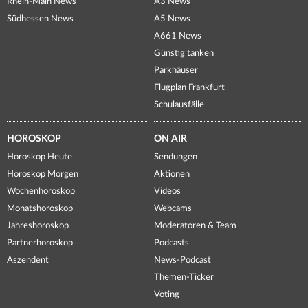
Rhein-Main News
A3 News
Südhessen News
A5 News
A661 News
Günstig tanken
Parkhäuser
Flugplan Frankfurt
Schulausfälle
HOROSKOP
ON AIR
Horoskop Heute
Sendungen
Horoskop Morgen
Aktionen
Wochenhoroskop
Videos
Monatshoroskop
Webcams
Jahreshoroskop
Moderatoren & Team
Partnerhoroskop
Podcasts
Aszendent
News-Podcast
Themen-Ticker
Voting