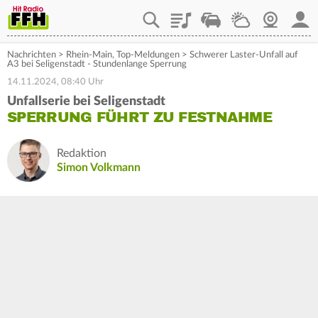
Playlist
Staupilot
Wetter
Webcam
Mein
Nachrichten
>
Rhein-Main
,
Top-Meldungen
>
Schwerer Laster-Unfall auf
A3 bei Seligenstadt - Stundenlange Sperrung
14.11.2024, 08:40 Uhr
Unfallserie bei Seligenstadt
SPERRUNG FÜHRT ZU FESTNAHME
Redaktion
Simon Volkmann