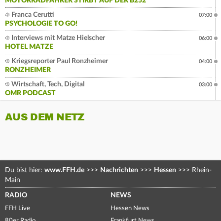
MOTORRADFAHRER STIRBT AUF DER B252
Franca Cerutti
07:00
PSYCHOLOGIE TO GO!
Interviews mit Matze Hielscher
06:00
HOTEL MATZE
Kriegsreporter Paul Ronzheimer
04:00
RONZHEIMER
Wirtschaft, Tech, Digital
03:00
OMR PODCAST
AUS DEM NETZ
Du bist hier:
www.FFH.de
>>>
Nachrichten
>>>
Hessen
>>>
Rhein-
Main
RADIO
NEWS
FFH Live
Hessen News
80er Radio
Frankfurt News