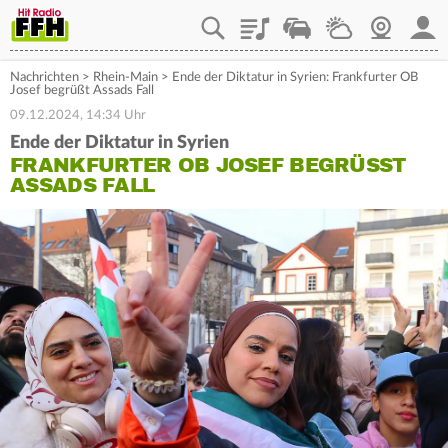
Playlist
Staupilot
Wetter
Webcam
Mein
Nachrichten
>
Rhein-Main
>
Ende der Diktatur in Syrien: Frankfurter OB
Josef begrüßt Assads Fall
09.12.2024, 14:34 Uhr
Ende der Diktatur in Syrien
FRANKFURTER OB JOSEF BEGRÜSST A
SSADS FALL