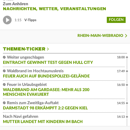
Zum Anhören
NACHRICHTEN, WETTER, VERANSTALTUNGEN
FOLGEN
1:15
V-Tipps
RHEIN-MAIN-WEBRADIO
THEMEN-TICKER
Weiter ungeschlagen
18:00
EINTRACHT GEWINNT TEST GEGEN HULL CITY
Waldbrand im Hochtaunuskreis
17:49
FEUER AUCH AUF BUNDESPOLIZEI-GELÄNDE
Feuer in Urlaubsgebiet
16:50
WALDBRAND AM GARDASEE: MEHR ALS 200
MENSCHEN EVAKUIERT
Remis zum Zweitliga-Auftakt
14:55
DARMSTADT 98 ERKÄMPFT 2:2 GEGEN KIEL
Nach Navi gefahren
14:13
MUTTER LANDET MIT KINDERN IM BACH