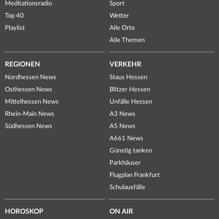
Meditationsradio
Sport
Top 40
Wetter
Playlist
Alle Orte
Alle Themen
REGIONEN
VERKEHR
Nordhessen News
Staus Hessen
Osthessen News
Blitzer Hessen
Mittelhessen News
Unfälle Hessen
Rhein-Main News
A3 News
Südhessen News
A5 News
A661 News
Günstig tanken
Parkhäuser
Flugplan Frankfurt
Schulausfälle
HOROSKOP
ON AIR