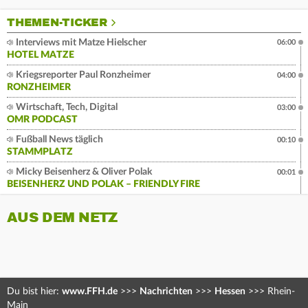
THEMEN-TICKER
Interviews mit Matze Hielscher
06:00
HOTEL MATZE
Kriegsreporter Paul Ronzheimer
04:00
RONZHEIMER
Wirtschaft, Tech, Digital
03:00
OMR PODCAST
Fußball News täglich
00:10
STAMMPLATZ
Micky Beisenherz & Oliver Polak
00:01
BEISENHERZ UND POLAK – FRIENDLY FIRE
AUS DEM NETZ
Du bist hier:
www.FFH.de
>>>
Nachrichten
>>>
Hessen
>>>
Rhein-
Main