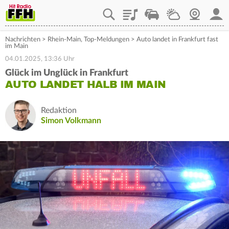
Playlist
Staupilot
Wetter
Webcam
Mein
Nachrichten
>
Rhein-Main
,
Top-Meldungen
>
Auto landet in Frankfurt fast
im Main
04.01.2025, 13:36 Uhr
Glück im Unglück in Frankfurt
AUTO LANDET HALB IM MAIN
Redaktion
Simon Volkmann