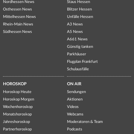
Nordhessen News
Staus Hessen
Osthessen News
Blitzer Hessen
Mittelhessen News
Unfälle Hessen
Rhein-Main News
A3 News
Südhessen News
A5 News
A661 News
Günstig tanken
Parkhäuser
Flugplan Frankfurt
Schulausfälle
HOROSKOP
ON AIR
Horoskop Heute
Sendungen
Horoskop Morgen
Aktionen
Wochenhoroskop
Videos
Monatshoroskop
Webcams
Jahreshoroskop
Moderatoren & Team
Partnerhoroskop
Podcasts