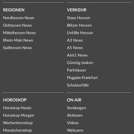
REGIONEN
VERKEHR
Nordhessen News
Staus Hessen
Osthessen News
Blitzer Hessen
Mittelhessen News
Unfälle Hessen
Rhein-Main News
A3 News
Südhessen News
A5 News
A661 News
Günstig tanken
Parkhäuser
Flugplan Frankfurt
Schulausfälle
HOROSKOP
ON AIR
Horoskop Heute
Sendungen
Horoskop Morgen
Aktionen
Wochenhoroskop
Videos
Monatshoroskop
Webcams