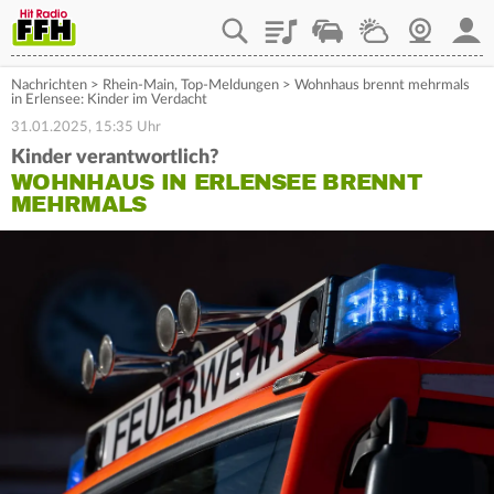
Playlist
Staupilot
Wetter
Webcam
Mein
Nachrichten
>
Rhein-Main
,
Top-Meldungen
>
Wohnhaus brennt mehrmals
in Erlensee: Kinder im Verdacht
31.01.2025, 15:35 Uhr
Kinder verantwortlich?
WOHNHAUS IN ERLENSEE BRENNT
MEHRMALS