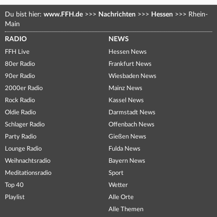
Du bist hier:
www.FFH.de
>>>
Nachrichten
>>>
Hessen
>>>
Rhein-
Main
RADIO
NEWS
FFH Live
Hessen News
80er Radio
Frankfurt News
90er Radio
Wiesbaden News
2000er Radio
Mainz News
Rock Radio
Kassel News
Oldie Radio
Darmstadt News
Schlager Radio
Offenbach News
Party Radio
Gießen News
Lounge Radio
Fulda News
Weihnachtsradio
Bayern News
Meditationsradio
Sport
Top 40
Wetter
Playlist
Alle Orte
Alle Themen