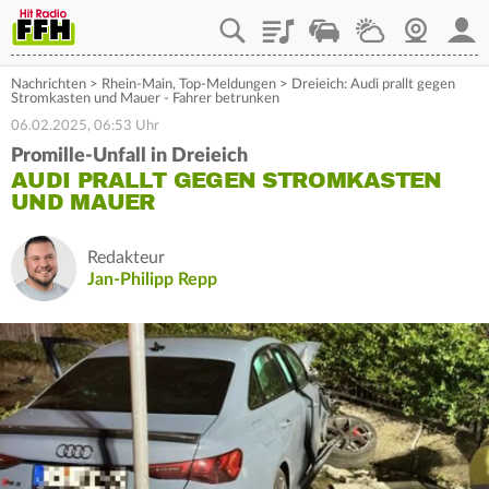
Playlist
Staupilot
Wetter
Webcam
Mein
Nachrichten
>
Rhein-Main
,
Top-Meldungen
>
Dreieich: Audi prallt gegen
Stromkasten und Mauer - Fahrer betrunken
06.02.2025, 06:53 Uhr
Promille-Unfall in Dreieich
AUDI PRALLT GEGEN STROMKASTEN
UND MAUER
Redakteur
Jan-Philipp Repp