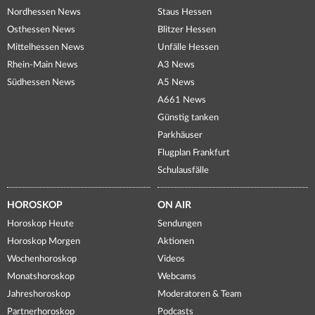
Nordhessen News
Staus Hessen
Osthessen News
Blitzer Hessen
Mittelhessen News
Unfälle Hessen
Rhein-Main News
A3 News
Südhessen News
A5 News
A661 News
Günstig tanken
Parkhäuser
Flugplan Frankfurt
Schulausfälle
HOROSKOP
ON AIR
Horoskop Heute
Sendungen
Horoskop Morgen
Aktionen
Wochenhoroskop
Videos
Monatshoroskop
Webcams
Jahreshoroskop
Moderatoren & Team
Partnerhoroskop
Podcasts