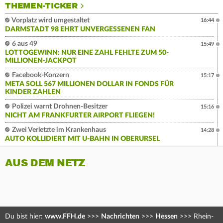
THEMEN-TICKER
Vorplatz wird umgestaltet
16:44
DARMSTADT 98 EHRT UNVERGESSENEN FAN
6 aus 49
15:49
LOTTOGEWINN: NUR EINE ZAHL FEHLTE ZUM 50-
MILLIONEN-JACKPOT
Facebook-Konzern
15:17
META SOLL 567 MILLIONEN DOLLAR IN FONDS FÜR
KINDER ZAHLEN
Polizei warnt Drohnen-Besitzer
15:16
NICHT AM FRANKFURTER AIRPORT FLIEGEN!
Zwei Verletzte im Krankenhaus
14:28
AUTO KOLLIDIERT MIT U-BAHN IN OBERURSEL
AUS DEM NETZ
Du bist hier:
www.FFH.de
>>>
Nachrichten
>>>
Hessen
>>>
Rhein-